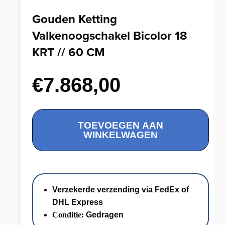
Gouden Ketting
Valkenoogschakel Bicolor 18
KRT // 60 CM
€
7.868,00
Gouden
TOEVOEGEN AAN
Ketting
WINKELWAGEN
Valkenoogschakel
Bicolor
18
KRT
Verzekerde verzending via FedEx of
//
DHL Express
60
Conditie:
Gedragen
CM