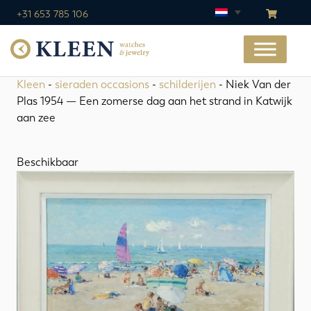
+31 653 785 106
Kleen
-
sieraden occasions
-
schilderijen
- Niek Van der
Plas 1954 — Een zomerse dag aan het strand in Katwijk
aan zee
Beschikbaar