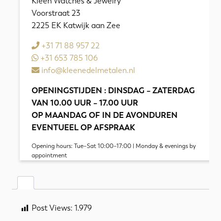
Kleen Watches & Jewelry
in
Voorstraat 23
Katwijk
2225 EK Katwijk aan Zee
aan
zee
+31 71 88 957 22
aantal
+31 653 785 106
info@kleenedelmetalen.nl
OPENINGSTIJDEN : DINSDAG – ZATERDAG
VAN 10.00 UUR – 17.00 UUR
OP MAANDAG OF IN DE AVONDUREN
EVENTUEEL OP AFSPRAAK
Opening hours: Tue–Sat 10:00–17:00 | Monday & evenings by
appointment
Post Views:
1.979