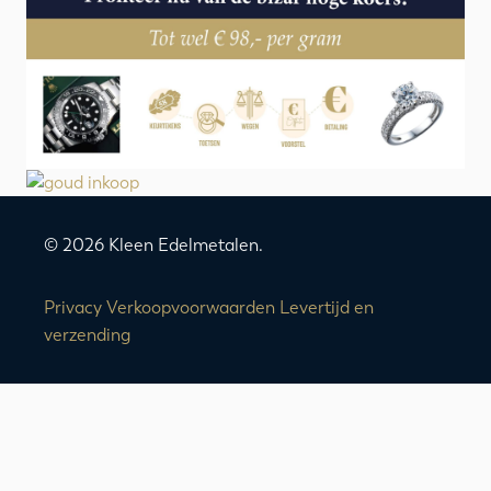
© 2026 Kleen Edelmetalen.
Privacy
Verkoopvoorwaarden
Levertijd en
verzending