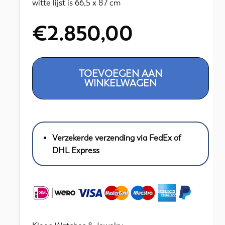
witte lijst is 66,5 x 87 cm
€
2.850,00
Niek
TOEVOEGEN AAN
Van
WINKELWAGEN
der
Plas
1954
-
Verzekerde verzending via FedEx of
-
DHL Express
Een
zomerse
dag
aan
het
strand