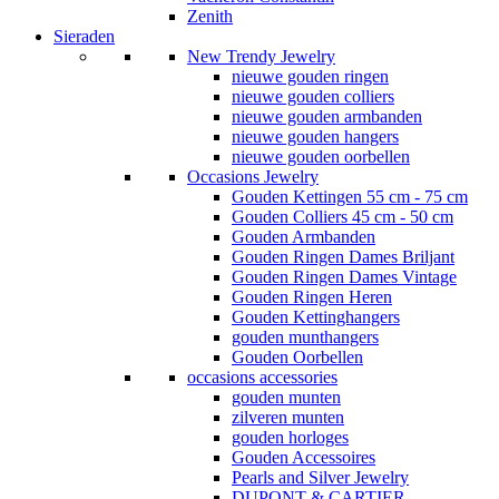
Zenith
Sieraden
New Trendy Jewelry
nieuwe gouden ringen
nieuwe gouden colliers
nieuwe gouden armbanden
nieuwe gouden hangers
nieuwe gouden oorbellen
Occasions Jewelry
Gouden Kettingen 55 cm - 75 cm
Gouden Colliers 45 cm - 50 cm
Gouden Armbanden
Gouden Ringen Dames Briljant
Gouden Ringen Dames Vintage
Gouden Ringen Heren
Gouden Kettinghangers
gouden munthangers
Gouden Oorbellen
occasions accessories
gouden munten
zilveren munten
gouden horloges
Gouden Accessoires
Pearls and Silver Jewelry
DUPONT & CARTIER