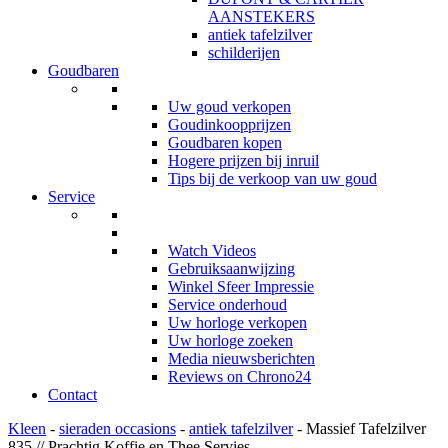
AANSTEKERS
antiek tafelzilver
schilderijen
Goudbaren
Uw goud verkopen
Goudinkoopprijzen
Goudbaren kopen
Hogere prijzen bij inruil
Tips bij de verkoop van uw goud
Service
Watch Videos
Gebruiksaanwijzing
Winkel Sfeer Impressie
Service onderhoud
Uw horloge verkopen
Uw horloge zoeken
Media nieuwsberichten
Reviews on Chrono24
Contact
Kleen
-
sieraden occasions
-
antiek tafelzilver
- Massief Tafelzilver
835 // Prachtig Koffie en Thee Servies