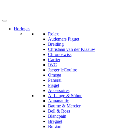
Horloges
Rolex
Audemars Piguet
Breitling
Christaan van der Klaauw
Chronoswiss
Cartier
IWC
Jaeger leCoultre
Omega
Panerai
Piaget
Accessoires
A. Lange & Söhne
Aquanautic
Baume & Mercier
Bell & Ross
Blancpain
Breguet
Bulgari