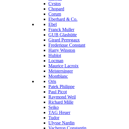
Cvstos
Chopard
Corum
Eberhard & Co.
Ebel
Franck Muller
GUB Glashütte
Girard Perregaux
Frederique Constant
Harry Winston
Hublot
Locman
Maurice Lacroix
Meistersinger
Montblanc
Oris
Patek Philippe
Paul Picot
Raymond Weil
Richard Mille
Seiko
TAG Heuer
Tudor
Ulysse Nardin
Vacheron Constantin