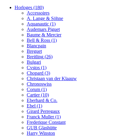
Horloges
(180)
Accessoires
A. Lange & Söhne
Aquanautic
(1)
Audemars Piguet
Baume & Mercier
Bell & Ross
(1)
Blancpain
Breguet
Breitling
(26)
Bulgari
Cvstos
(1)
Chopard
(3)
Christaan van der Klaauw
Chronoswiss
Corum
(1)
Cartier
(10)
Eberhard & Co.
Ebel
(1)
Girard Perregaux
Franck Muller
(1)
Frederique Constant
GUB Glashütte
Harry Winston