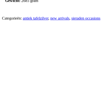
Gewicht:
2685 gram
Categorieën:
antiek tafelzilver
,
new arrivals
,
sieraden occasions