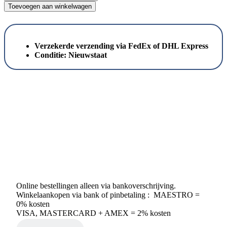
Tafelzilver
Toevoegen aan winkelwagen
835
//
Prachtig
Koffie
Verzekerde verzending via FedEx of DHL Express
en
Conditie:
Nieuwstaat
Thee
Servies
aantal
Online bestellingen alleen via bankoverschrijving.
Winkelaankopen via bank of pinbetaling : MAESTRO =
0% kosten
VISA, MASTERCARD + AMEX = 2% kosten