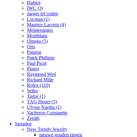
Hublot
IWC
(3)
Jaeger leCoultre
Locman
(1)
Maurice Lacroix
(4)
Meistersinger
Montblanc
Omega
(5)
Oris
Panerai
Patek Philippe
Paul Picot
Piaget
Raymond Weil
Richard Mille
Rolex
(110)
Seiko
Tudor
(1)
TAG Heuer
(5)
Ulysse Nardin
(1)
Vacheron Constantin
Zenith
Sieraden
New Trendy Jewelry
nieuwe gouden ringen