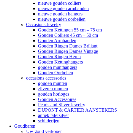
nieuwe gouden colliers
nieuwe gouden armbanden
nieuwe gouden hangers
nieuwe gouden oorbellen
Occasions Jewelry
Gouden Kettingen 55 cm – 75 cm
Gouden Colliers 45 cm – 50 cm
Gouden Armbanden
Gouden Ringen Dames Briljant
Gouden Ringen Dames Vintage
Gouden Ringen Heren
Gouden Kettinghangers
gouden munthangers
Gouden Oorbellen
occasions accessories
gouden munten
zilveren munten
gouden horloges
Gouden Accessoires
Pearls and Silver Jewelry
DUPONT & CARTIER AANSTEKERS
antiek tafelzilver
schilderijen
Goudbaren
Uw goud verkopen