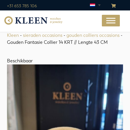
+31 653 785 106
Kleen
-
sieraden occasions
-
gouden colliers occasions
-
Gouden Fantasie Collier 14 KRT // Lengte 43 CM
Beschikbaar