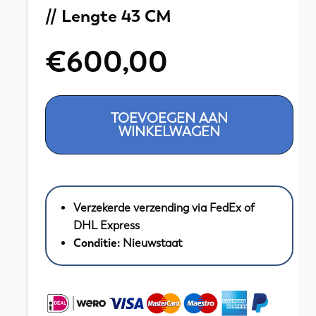
// Lengte 43 CM
€
600,00
Gouden
TOEVOEGEN AAN
Fantasie
WINKELWAGEN
Collier
14
KRT
//
Verzekerde verzending via FedEx of
Lengte
DHL Express
43
Conditie:
Nieuwstaat
CM
aantal