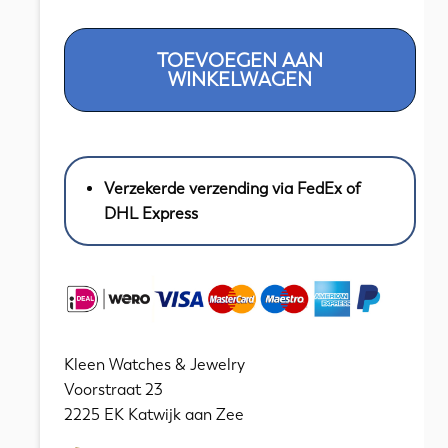
Franse
TOEVOEGEN AAN
School
WINKELWAGEN
1900
-
-
Schepen
Verzekerde verzending via FedEx of
voor
DHL Express
de
kust
aantal
Kleen Watches & Jewelry
Voorstraat 23
2225 EK Katwijk aan Zee