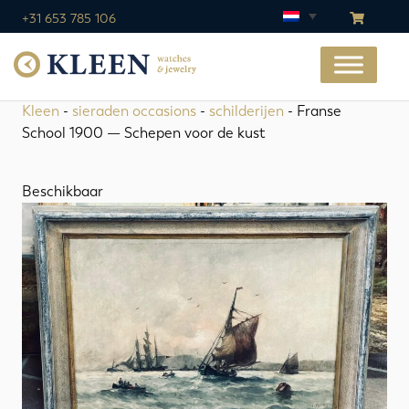
+31 653 785 106
Kleen
-
sieraden occasions
-
schilderijen
- Franse
School 1900 — Schepen voor de kust
Beschikbaar