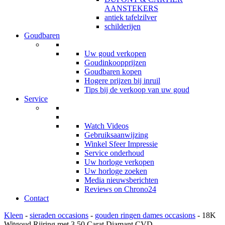
AANSTEKERS
antiek tafelzilver
schilderijen
Goudbaren
Uw goud verkopen
Goudinkoopprijzen
Goudbaren kopen
Hogere prijzen bij inruil
Tips bij de verkoop van uw goud
Service
Watch Videos
Gebruiksaanwijzing
Winkel Sfeer Impressie
Service onderhoud
Uw horloge verkopen
Uw horloge zoeken
Media nieuwsberichten
Reviews on Chrono24
Contact
Kleen
-
sieraden occasions
-
gouden ringen dames occasions
- 18K
Witgoud Rijring met 3.50 Carat Diamant CVD