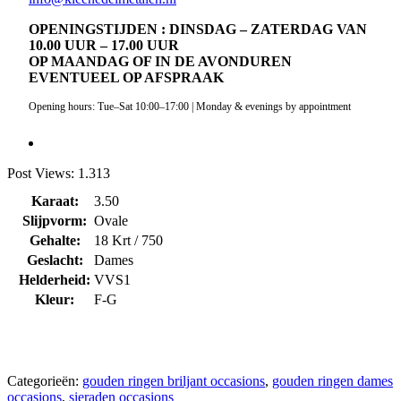
OPENINGSTIJDEN : DINSDAG – ZATERDAG VAN
10.00 UUR – 17.00 UUR
OP MAANDAG OF IN DE AVONDUREN
EVENTUEEL OP AFSPRAAK
Opening hours: Tue–Sat 10:00–17:00 | Monday & evenings by appointment
Post Views:
1.313
Karaat:
3.50
Slijpvorm:
Ovale
Gehalte:
18 Krt / 750
Geslacht:
Dames
Helderheid:
VVS1
Kleur:
F-G
Categorieën:
gouden ringen briljant occasions
,
gouden ringen dames
occasions
,
sieraden occasions