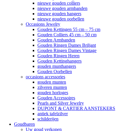
nieuwe gouden colliers
nieuwe gouden armbanden
nieuwe gouden hangers
nieuwe gouden oorbellen
Occasions Jewelry
Gouden Kettingen 55 cm – 75 cm
Gouden Colliers 45 cm – 50 cm
Gouden Armbanden
Gouden Ringen Dames Briljant
Gouden Ringen Dames Vintage
Gouden Ringen Heren
Gouden Kettinghangers
gouden munthangers
Gouden Oorbellen
occasions accessories
gouden munten
zilveren munten
gouden horloges
Gouden Accessoires
Pearls and Silver Jewelry
DUPONT & CARTIER AANSTEKERS
antiek tafelzilver
schilderijen
Goudbaren
Uw goud verkopen