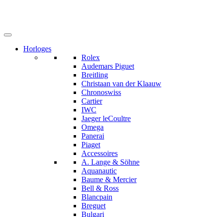
Horloges
Rolex
Audemars Piguet
Breitling
Christaan van der Klaauw
Chronoswiss
Cartier
IWC
Jaeger leCoultre
Omega
Panerai
Piaget
Accessoires
A. Lange & Söhne
Aquanautic
Baume & Mercier
Bell & Ross
Blancpain
Breguet
Bulgari