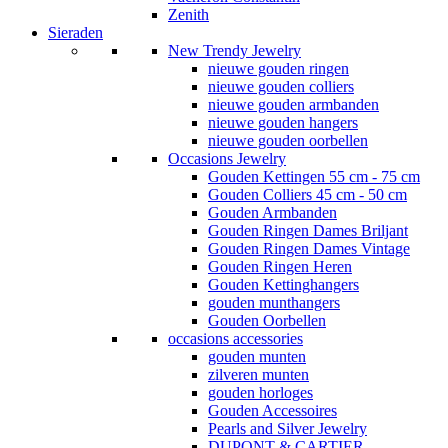
Zenith
Sieraden
New Trendy Jewelry
nieuwe gouden ringen
nieuwe gouden colliers
nieuwe gouden armbanden
nieuwe gouden hangers
nieuwe gouden oorbellen
Occasions Jewelry
Gouden Kettingen 55 cm - 75 cm
Gouden Colliers 45 cm - 50 cm
Gouden Armbanden
Gouden Ringen Dames Briljant
Gouden Ringen Dames Vintage
Gouden Ringen Heren
Gouden Kettinghangers
gouden munthangers
Gouden Oorbellen
occasions accessories
gouden munten
zilveren munten
gouden horloges
Gouden Accessoires
Pearls and Silver Jewelry
DUPONT & CARTIER