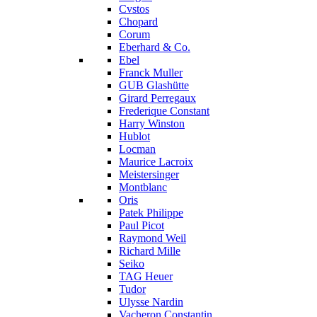
Cvstos
Chopard
Corum
Eberhard & Co.
Ebel
Franck Muller
GUB Glashütte
Girard Perregaux
Frederique Constant
Harry Winston
Hublot
Locman
Maurice Lacroix
Meistersinger
Montblanc
Oris
Patek Philippe
Paul Picot
Raymond Weil
Richard Mille
Seiko
TAG Heuer
Tudor
Ulysse Nardin
Vacheron Constantin