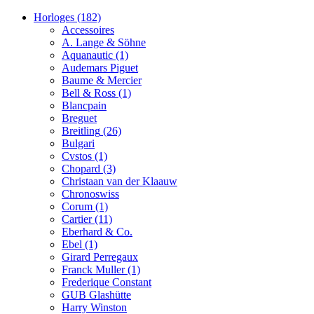
Horloges
(182)
Accessoires
A. Lange & Söhne
Aquanautic
(1)
Audemars Piguet
Baume & Mercier
Bell & Ross
(1)
Blancpain
Breguet
Breitling
(26)
Bulgari
Cvstos
(1)
Chopard
(3)
Christaan van der Klaauw
Chronoswiss
Corum
(1)
Cartier
(11)
Eberhard & Co.
Ebel
(1)
Girard Perregaux
Franck Muller
(1)
Frederique Constant
GUB Glashütte
Harry Winston