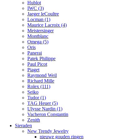
Hublot
IWC
(3)
Jaeger leCoultre
Locman
(1)
Maurice Lacroix
(4)
Meistersinger
Montblanc
Omega
(5)
Oris
Panerai
Patek Philippe
Paul Picot
Piaget
Raymond Weil
Richard Mille
Rolex
(111)
Seiko
Tudor
(1)
TAG Heuer
(5)
Ulysse Nardin
(1)
Vacheron Constantin
Zenith
Sieraden
New Trendy Jewelry
nieuwe gouden ringen