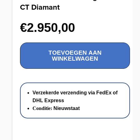
CT Diamant
€
2.950,00
18K
TOEVOEGEN AAN
Rose
WINKELWAGEN
Cocktail
Ring
met
1.70
Verzekerde verzending via FedEx of
CT
DHL Express
Diamant
Conditie:
Nieuwstaat
aantal