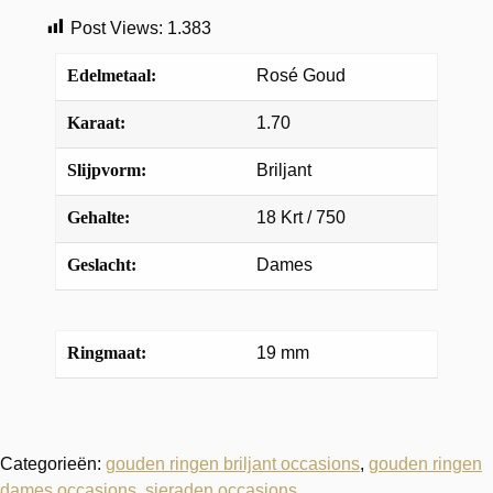
Post Views:
1.383
Edelmetaal:
Rosé Goud
Karaat:
1.70
Slijpvorm:
Briljant
Gehalte:
18 Krt / 750
Geslacht:
Dames
Ringmaat:
19 mm
Categorieën:
gouden ringen briljant occasions
,
gouden ringen
dames occasions
,
sieraden occasions