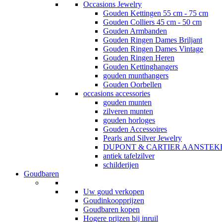
Occasions Jewelry
Gouden Kettingen 55 cm - 75 cm
Gouden Colliers 45 cm - 50 cm
Gouden Armbanden
Gouden Ringen Dames Briljant
Gouden Ringen Dames Vintage
Gouden Ringen Heren
Gouden Kettinghangers
gouden munthangers
Gouden Oorbellen
occasions accessories
gouden munten
zilveren munten
gouden horloges
Gouden Accessoires
Pearls and Silver Jewelry
DUPONT & CARTIER AANSTEK
antiek tafelzilver
schilderijen
Goudbaren
Uw goud verkopen
Goudinkoopprijzen
Goudbaren kopen
Hogere prijzen bij inruil