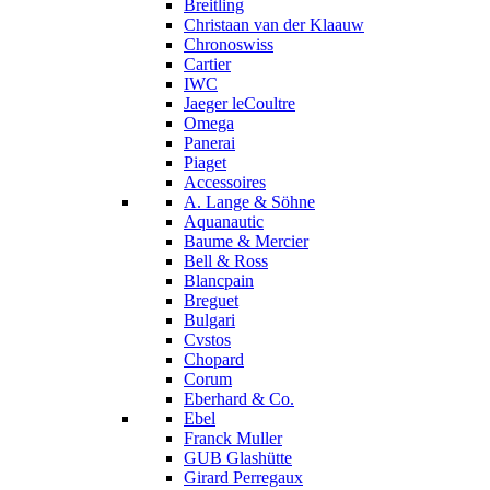
Breitling
Christaan van der Klaauw
Chronoswiss
Cartier
IWC
Jaeger leCoultre
Omega
Panerai
Piaget
Accessoires
A. Lange & Söhne
Aquanautic
Baume & Mercier
Bell & Ross
Blancpain
Breguet
Bulgari
Cvstos
Chopard
Corum
Eberhard & Co.
Ebel
Franck Muller
GUB Glashütte
Girard Perregaux