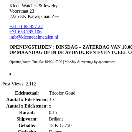
Kleen Watches & Jewelry
Voorstraat 23
2225 EK Katwijk aan Zee
+31 71 88 957 22
+31 653 785 106
info@kleenedelmetalen.nl
OPENINGSTIJDEN : DINSDAG – ZATERDAG VAN 10.00 
OP MAANDAG OF IN DE AVONDUREN EVENTUEEL O
Opening hours: Tue–Sat 10:00–17:00 | Monday & evenings by appointment
Post Views:
2.112
Edelmetaal:
Tricolor Goud
Aantal x Edelstenen:
3 x
Aantal x Edelstenen:
x
Karaat:
0.15
Slijpvorm:
Briljant
Gehalte:
18 Krt / 750
Geslacht:
Dames