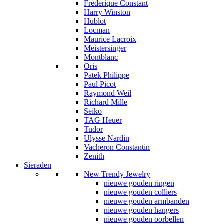
Frederique Constant
Harry Winston
Hublot
Locman
Maurice Lacroix
Meistersinger
Montblanc
Oris
Patek Philippe
Paul Picot
Raymond Weil
Richard Mille
Seiko
TAG Heuer
Tudor
Ulysse Nardin
Vacheron Constantin
Zenith
Sieraden
New Trendy Jewelry
nieuwe gouden ringen
nieuwe gouden colliers
nieuwe gouden armbanden
nieuwe gouden hangers
nieuwe gouden oorbellen