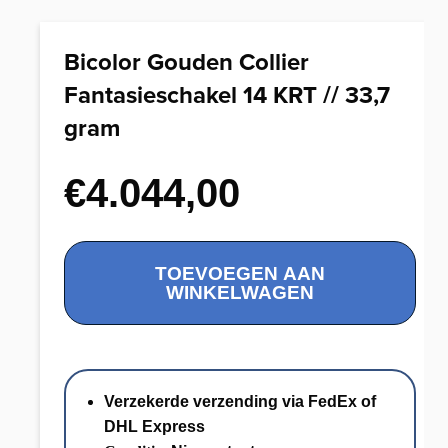
Bicolor Gouden Collier
Fantasieschakel 14 KRT // 33,7
gram
€
4.044,00
Bicolor
TOEVOEGEN AAN
Gouden
WINKELWAGEN
Collier
Fantasieschakel
14
KRT
Verzekerde verzending via FedEx of
//
DHL Express
33,7