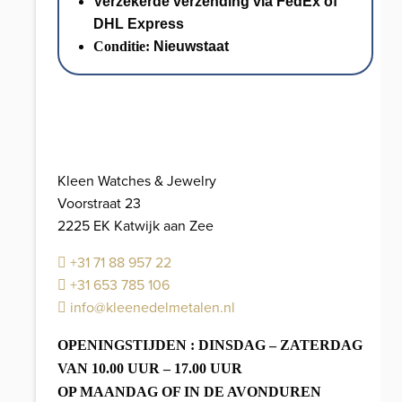
Verzekerde verzending via FedEx of
Collier
DHL Express
45
Conditie:
Nieuwstaat
cm
+
Armband
18,5
cm
//
Kleen Watches & Jewelry
totaal
Voorstraat 23
52,6
2225 EK Katwijk aan Zee
gram
aantal
+31 71 88 957 22
+31 653 785 106
info@kleenedelmetalen.nl
OPENINGSTIJDEN : DINSDAG – ZATERDAG
VAN 10.00 UUR – 17.00 UUR
OP MAANDAG OF IN DE AVONDUREN