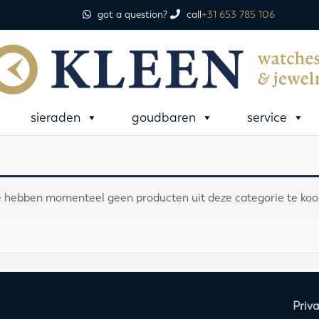
got a question?
call
+31 653 785 106
sieraden
goudbaren
service
 hebben momenteel geen producten uit deze categorie te koo
Priv