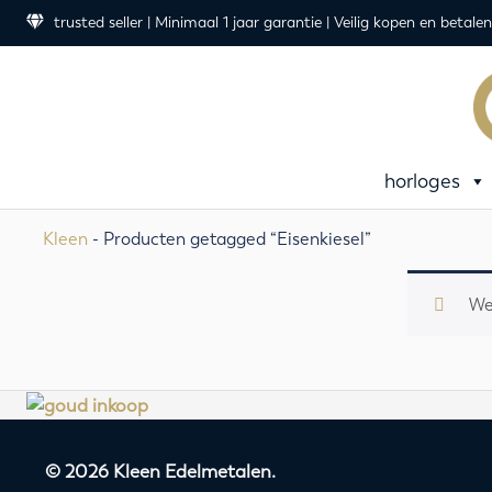
trusted seller | Minimaal 1 jaar garantie | Veilig kopen en betalen
horloges
Kleen
- Producten getagged “Eisenkiesel”
We
© 2026 Kleen Edelmetalen.