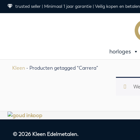
trusted seller | Minimaal 1 jaar garantie | Veilig kopen en betalen
horloges
Kleen
- Producten getagged “Carrera”
We
© 2026 Kleen Edelmetalen.