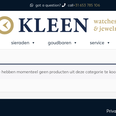
got a question?
call
+31 653 785 106
sieraden
goudbaren
service
 hebben momenteel geen producten uit deze categorie te koo
Priv