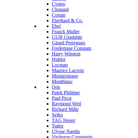
Cvstos
Chopard
Corum
Eberhard & Co.
Ebel
Franck Muller
GUB Glashütte
Girard Perregaux
Frederique Constant
Harry Winston
Hublot
Locman
Maurice Lacroix
Meistersinger
Montblanc
Oris
Patek Philippe
Paul Picot
Raymond Weil
Richard Mille
Seiko
TAG Heuer
Tudor
Ulysse Nardin
Vacheron Constantin