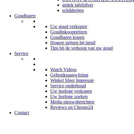
antiek tafelzilver
schilderijen
Goudbaren
Uw goud verkopen
Goudinkoopprijzen
Goudbaren kopen
Hogere prijzen bij inruil
Tips bij de verkoop van uw goud
Service
Watch Videos
Gebruiksaanwijzing
Winkel Sfeer Impressie
Service onderhoud
Uw horloge verkopen
Uw horloge zoeken
Media nieuwsberichten
Reviews on Chrono24
Contact