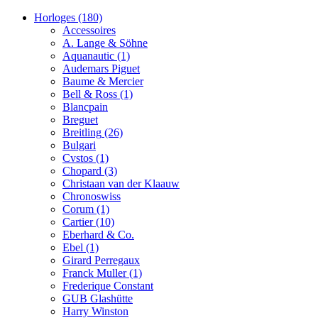
Horloges
(180)
Accessoires
A. Lange & Söhne
Aquanautic
(1)
Audemars Piguet
Baume & Mercier
Bell & Ross
(1)
Blancpain
Breguet
Breitling
(26)
Bulgari
Cvstos
(1)
Chopard
(3)
Christaan van der Klaauw
Chronoswiss
Corum
(1)
Cartier
(10)
Eberhard & Co.
Ebel
(1)
Girard Perregaux
Franck Muller
(1)
Frederique Constant
GUB Glashütte
Harry Winston