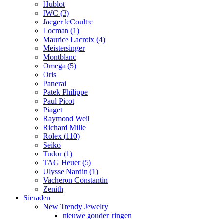
Hublot
IWC
(3)
Jaeger leCoultre
Locman
(1)
Maurice Lacroix
(4)
Meistersinger
Montblanc
Omega
(5)
Oris
Panerai
Patek Philippe
Paul Picot
Piaget
Raymond Weil
Richard Mille
Rolex
(110)
Seiko
Tudor
(1)
TAG Heuer
(5)
Ulysse Nardin
(1)
Vacheron Constantin
Zenith
Sieraden
New Trendy Jewelry
nieuwe gouden ringen