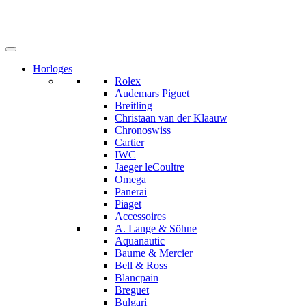
Horloges
Rolex
Audemars Piguet
Breitling
Christaan van der Klaauw
Chronoswiss
Cartier
IWC
Jaeger leCoultre
Omega
Panerai
Piaget
Accessoires
A. Lange & Söhne
Aquanautic
Baume & Mercier
Bell & Ross
Blancpain
Breguet
Bulgari