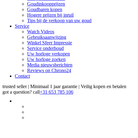
Goudinkoopprijzen
Goudbaren kopen
Hogere prijzen bij inruil
Tips bij de verkoop van uw goud
Service
Watch Videos
Gebruiksaanwijzing
Winkel Sfeer Impressie
Service onderhoud
Uw horloge verkopen
Uw horloge zoeken
Media nieuwsberichten
Reviews on Chrono24
Contact
trusted seller | Minimaal 1 jaar garantie | Veilig kopen en betalen
got a question?
call
+31 653 785 106