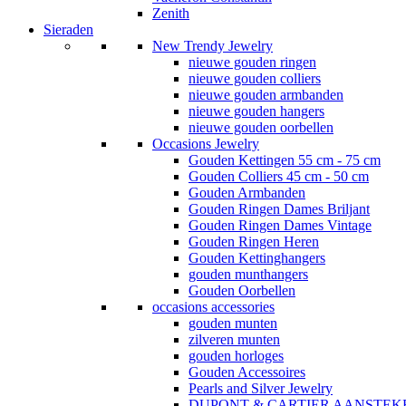
Zenith
Sieraden
New Trendy Jewelry
nieuwe gouden ringen
nieuwe gouden colliers
nieuwe gouden armbanden
nieuwe gouden hangers
nieuwe gouden oorbellen
Occasions Jewelry
Gouden Kettingen 55 cm - 75 cm
Gouden Colliers 45 cm - 50 cm
Gouden Armbanden
Gouden Ringen Dames Briljant
Gouden Ringen Dames Vintage
Gouden Ringen Heren
Gouden Kettinghangers
gouden munthangers
Gouden Oorbellen
occasions accessories
gouden munten
zilveren munten
gouden horloges
Gouden Accessoires
Pearls and Silver Jewelry
DUPONT & CARTIER AANSTEK