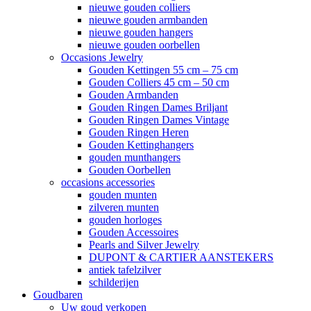
nieuwe gouden colliers
nieuwe gouden armbanden
nieuwe gouden hangers
nieuwe gouden oorbellen
Occasions Jewelry
Gouden Kettingen 55 cm – 75 cm
Gouden Colliers 45 cm – 50 cm
Gouden Armbanden
Gouden Ringen Dames Briljant
Gouden Ringen Dames Vintage
Gouden Ringen Heren
Gouden Kettinghangers
gouden munthangers
Gouden Oorbellen
occasions accessories
gouden munten
zilveren munten
gouden horloges
Gouden Accessoires
Pearls and Silver Jewelry
DUPONT & CARTIER AANSTEKERS
antiek tafelzilver
schilderijen
Goudbaren
Uw goud verkopen