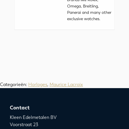
Omega, Breitling,
Panerai and many other
exclusive watches.
Categorieën:
Horloges
,
Maurice Lacroix
Contact
Kleen Edelmetalen BV
Voorstraat 23