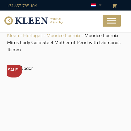
+31 653 785 106
Kleen
-
Horloges
-
Maurice Lacroix
- Maurice Lacroix
Miros Lady Gold Steel Mother of Pearl with Diamonds
16 mm
Beschikbaar
SALE !