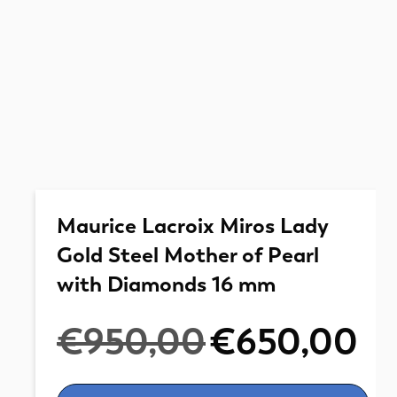
Maurice Lacroix Miros Lady
Gold Steel Mother of Pearl
with Diamonds 16 mm
Oorspronkelijke
Huidi
€
950,00
€
650,00
prijs
prijs
was:
is:
€950,00.
€650,
Maurice