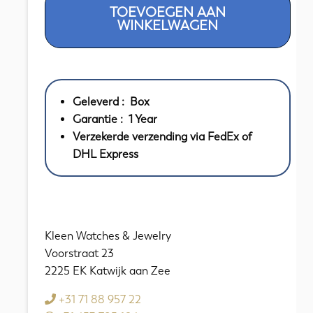
TOEVOEGEN AAN
Lacroix
WINKELWAGEN
Miros
Lady
Gold
Steel
Geleverd : Box
Mother
Garantie : 1 Year
of
Verzekerde verzending via FedEx of
Pearl
DHL Express
with
Diamonds
16
mm
aantal
Kleen Watches & Jewelry
Voorstraat 23
2225 EK Katwijk aan Zee
+31 71 88 957 22