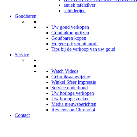
antiek tafelzilver
schilderijen
Goudbaren
Uw goud verkopen
Goudinkoopprijzen
Goudbaren kopen
Hogere prijzen bij inruil
Tips bij de verkoop van uw goud
Service
Watch Videos
Gebruiksaanwijzing
Winkel Sfeer Impressie
Service onderhoud
Uw horloge verkopen
Uw horloge zoeken
Media nieuwsberichten
Reviews on Chrono24
Contact