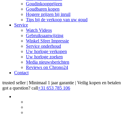
Goudinkoopprijzen
Goudbaren kopen
Hogere prijzen bij inruil
Tips bij de verkoop van uw goud
Service
Watch Videos
Gebruiksaanwijzing
Winkel Sfeer Impressie
Service onderhoud
Uw horloge verkopen
Uw horloge zoeken
Media nieuwsberichten
Reviews on Chrono24
Contact
trusted seller | Minimaal 1 jaar garantie | Veilig kopen en betalen
got a question?
call
+31 653 785 106