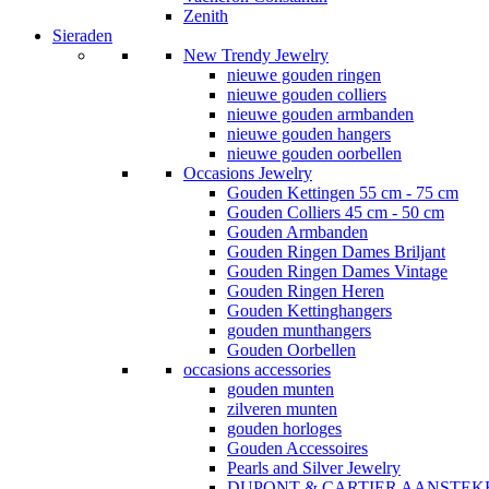
Zenith
Sieraden
New Trendy Jewelry
nieuwe gouden ringen
nieuwe gouden colliers
nieuwe gouden armbanden
nieuwe gouden hangers
nieuwe gouden oorbellen
Occasions Jewelry
Gouden Kettingen 55 cm - 75 cm
Gouden Colliers 45 cm - 50 cm
Gouden Armbanden
Gouden Ringen Dames Briljant
Gouden Ringen Dames Vintage
Gouden Ringen Heren
Gouden Kettinghangers
gouden munthangers
Gouden Oorbellen
occasions accessories
gouden munten
zilveren munten
gouden horloges
Gouden Accessoires
Pearls and Silver Jewelry
DUPONT & CARTIER AANSTEK