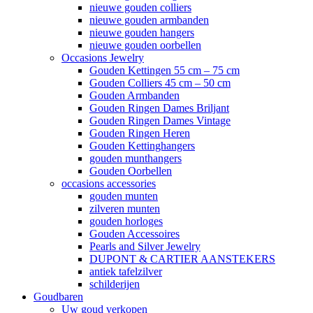
nieuwe gouden colliers
nieuwe gouden armbanden
nieuwe gouden hangers
nieuwe gouden oorbellen
Occasions Jewelry
Gouden Kettingen 55 cm – 75 cm
Gouden Colliers 45 cm – 50 cm
Gouden Armbanden
Gouden Ringen Dames Briljant
Gouden Ringen Dames Vintage
Gouden Ringen Heren
Gouden Kettinghangers
gouden munthangers
Gouden Oorbellen
occasions accessories
gouden munten
zilveren munten
gouden horloges
Gouden Accessoires
Pearls and Silver Jewelry
DUPONT & CARTIER AANSTEKERS
antiek tafelzilver
schilderijen
Goudbaren
Uw goud verkopen