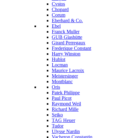
Cvstos
Chopard
Corum
Eberhard & Co.
Ebel
Franck Muller
GUB Glashütte
Girard Perregaux
Frederique Constant
Harry Winston
Hublot
Locman
Maurice Lacroix
Meistersinger
Montblanc
Oris
Patek Philippe
Paul Picot
Raymond Weil
Richard Mille
Seiko
TAG Heuer
Tudor
Ulysse Nardin
Vacheron Constantin