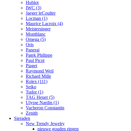
Hublot
IWC
(3)
Jaeger leCoultre
Locman
(1)
Maurice Lacroix
(4)
Meistersinger
Montblanc
Omega
(5)
Oris
Panerai
Patek Philippe
Paul Picot
Piaget
Raymond Weil
Richard Mille
Rolex
(111)
Seiko
Tudor
(1)
TAG Heuer
(5)
Ulysse Nardin
(1)
Vacheron Constantin
Zenith
Sieraden
New Trendy Jewelry
nieuwe gouden ringen