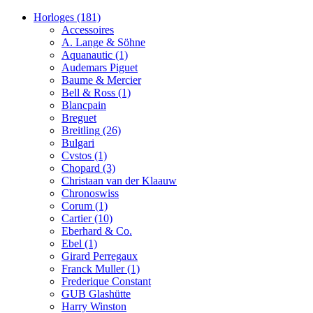
Horloges
(181)
Accessoires
A. Lange & Söhne
Aquanautic
(1)
Audemars Piguet
Baume & Mercier
Bell & Ross
(1)
Blancpain
Breguet
Breitling
(26)
Bulgari
Cvstos
(1)
Chopard
(3)
Christaan van der Klaauw
Chronoswiss
Corum
(1)
Cartier
(10)
Eberhard & Co.
Ebel
(1)
Girard Perregaux
Franck Muller
(1)
Frederique Constant
GUB Glashütte
Harry Winston