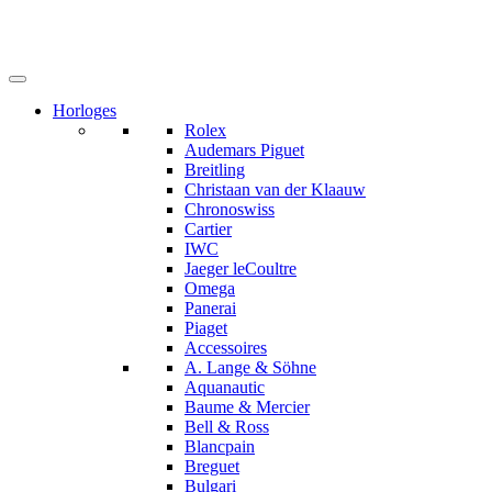
Horloges
Rolex
Audemars Piguet
Breitling
Christaan van der Klaauw
Chronoswiss
Cartier
IWC
Jaeger leCoultre
Omega
Panerai
Piaget
Accessoires
A. Lange & Söhne
Aquanautic
Baume & Mercier
Bell & Ross
Blancpain
Breguet
Bulgari