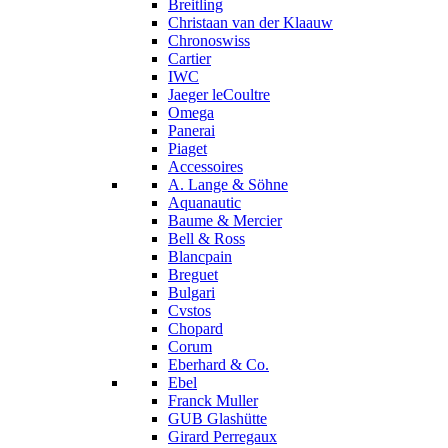
Breitling
Christaan van der Klaauw
Chronoswiss
Cartier
IWC
Jaeger leCoultre
Omega
Panerai
Piaget
Accessoires
A. Lange & Söhne
Aquanautic
Baume & Mercier
Bell & Ross
Blancpain
Breguet
Bulgari
Cvstos
Chopard
Corum
Eberhard & Co.
Ebel
Franck Muller
GUB Glashütte
Girard Perregaux