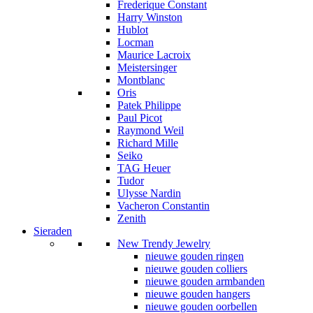
Frederique Constant
Harry Winston
Hublot
Locman
Maurice Lacroix
Meistersinger
Montblanc
Oris
Patek Philippe
Paul Picot
Raymond Weil
Richard Mille
Seiko
TAG Heuer
Tudor
Ulysse Nardin
Vacheron Constantin
Zenith
Sieraden
New Trendy Jewelry
nieuwe gouden ringen
nieuwe gouden colliers
nieuwe gouden armbanden
nieuwe gouden hangers
nieuwe gouden oorbellen