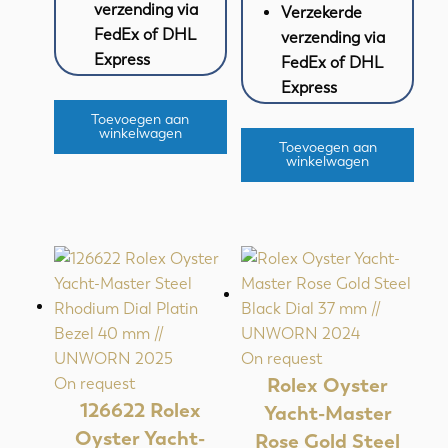
verzending via
Verzekerde
FedEx of DHL
verzending via
Express
FedEx of DHL
Express
Toevoegen aan
winkelwagen
Toevoegen aan
winkelwagen
On request
Rolex Oyster
On request
126622 Rolex
Yacht-Master
Oyster Yacht-
Rose Gold Steel