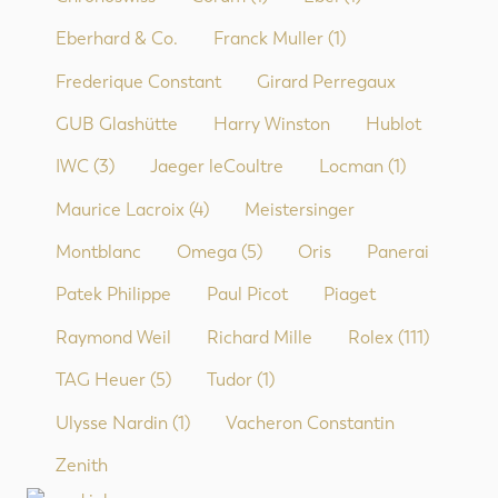
Eberhard & Co.
Franck Muller
(1)
Frederique Constant
Girard Perregaux
GUB Glashütte
Harry Winston
Hublot
IWC
(3)
Jaeger leCoultre
Locman
(1)
Maurice Lacroix
(4)
Meistersinger
Montblanc
Omega
(5)
Oris
Panerai
Patek Philippe
Paul Picot
Piaget
Raymond Weil
Richard Mille
Rolex
(111)
TAG Heuer
(5)
Tudor
(1)
Ulysse Nardin
(1)
Vacheron Constantin
Zenith