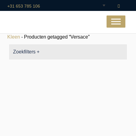
+31 653 785 106
Kleen
- Producten getagged “Versace”
Zoekfilters +