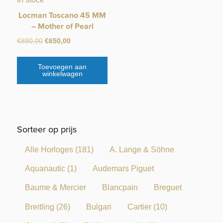
Locman Toscano 45 MM
– Mother of Pearl
Oorspronkelijke
Huidige
€
890,00
€
650,00
prijs
prijs
was:
is:
Toevoegen aan
€890,00.
€650,00.
winkelwagen
Sorteer op prijs
Alle Horloges
(181)
A. Lange & Söhne
Aquanautic
(1)
Audemars Piguet
Baume & Mercier
Blancpain
Breguet
Breitling
(26)
Bulgari
Cartier
(10)