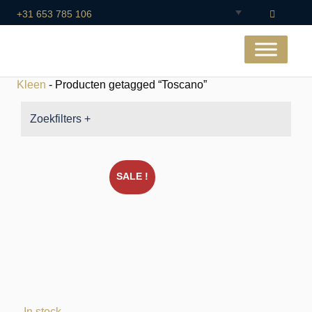
+31 653 785 106
Kleen
- Producten getagged “Toscano”
Zoekfilters +
SALE !
In stock