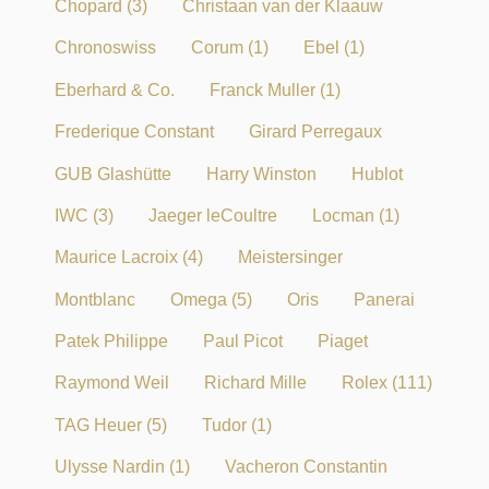
Chopard
(3)
Christaan van der Klaauw
Chronoswiss
Corum
(1)
Ebel
(1)
Eberhard & Co.
Franck Muller
(1)
Frederique Constant
Girard Perregaux
GUB Glashütte
Harry Winston
Hublot
IWC
(3)
Jaeger leCoultre
Locman
(1)
Maurice Lacroix
(4)
Meistersinger
Montblanc
Omega
(5)
Oris
Panerai
Patek Philippe
Paul Picot
Piaget
Raymond Weil
Richard Mille
Rolex
(111)
TAG Heuer
(5)
Tudor
(1)
Ulysse Nardin
(1)
Vacheron Constantin