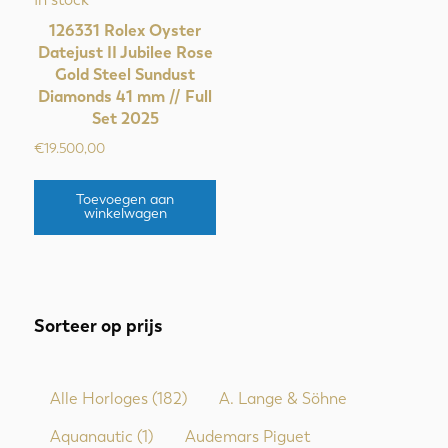
126331 Rolex Oyster
Datejust II Jubilee Rose
Gold Steel Sundust
Diamonds 41 mm // Full
Set 2025
€
19.500,00
Toevoegen aan
winkelwagen
Sorteer op prijs
Alle Horloges
(182)
A. Lange & Söhne
Aquanautic
(1)
Audemars Piguet