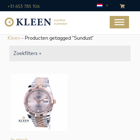
+31 653 785 106
Kleen
- Producten getagged “Sundust”
Zoekfilters +
In stock