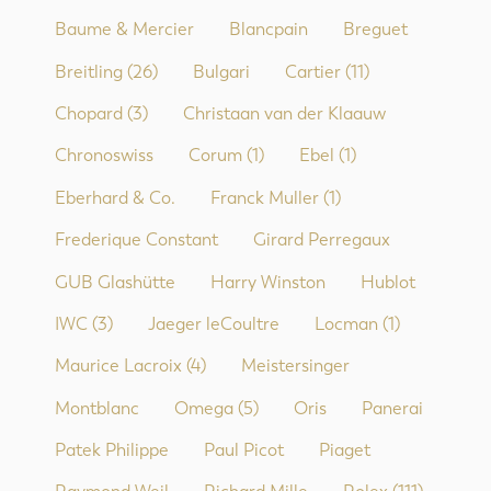
Baume & Mercier
Blancpain
Breguet
Breitling
(26)
Bulgari
Cartier
(11)
Chopard
(3)
Christaan van der Klaauw
Chronoswiss
Corum
(1)
Ebel
(1)
Eberhard & Co.
Franck Muller
(1)
Frederique Constant
Girard Perregaux
GUB Glashütte
Harry Winston
Hublot
IWC
(3)
Jaeger leCoultre
Locman
(1)
Maurice Lacroix
(4)
Meistersinger
Montblanc
Omega
(5)
Oris
Panerai
Patek Philippe
Paul Picot
Piaget