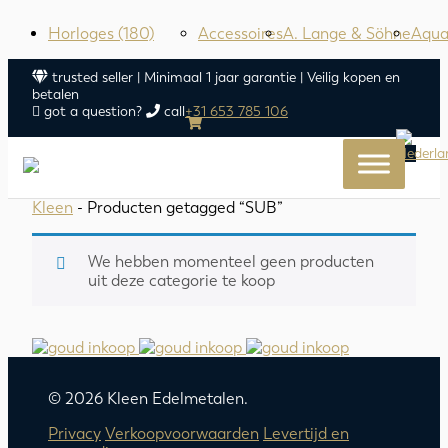
Horloges
(180)
Accessoires
A. Lange & Söhne
Aqua
trusted seller | Minimaal 1 jaar garantie | Veilig kopen en
betalen
got a question?
call
+31 653 785 106
Kleen
- Producten getagged “SUB”
We hebben momenteel geen producten
uit deze categorie te koop
© 2026 Kleen Edelmetalen.
Privacy
Verkoopvoorwaarden
Levertijd en