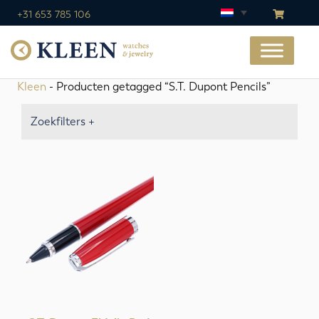
+31 653 785 106
Kleen
- Producten getagged “S.T. Dupont Pencils”
Zoekfilters +