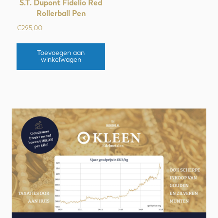
S.T. Dupont Fidelio Red
Rollerball Pen
€
295,00
Toevoegen aan
winkelwagen