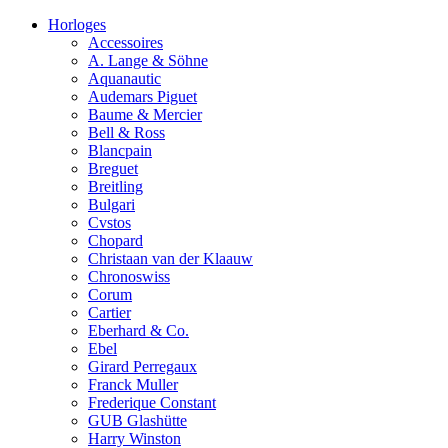
Horloges
Accessoires
A. Lange & Söhne
Aquanautic
Audemars Piguet
Baume & Mercier
Bell & Ross
Blancpain
Breguet
Breitling
Bulgari
Cvstos
Chopard
Christaan van der Klaauw
Chronoswiss
Corum
Cartier
Eberhard & Co.
Ebel
Girard Perregaux
Franck Muller
Frederique Constant
GUB Glashütte
Harry Winston