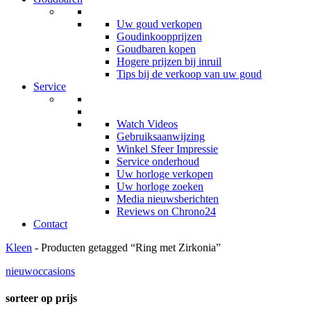
Uw goud verkopen
Goudinkoopprijzen
Goudbaren kopen
Hogere prijzen bij inruil
Tips bij de verkoop van uw goud
Service
Watch Videos
Gebruiksaanwijzing
Winkel Sfeer Impressie
Service onderhoud
Uw horloge verkopen
Uw horloge zoeken
Media nieuwsberichten
Reviews on Chrono24
Contact
Kleen
- Producten getagged “Ring met Zirkonia”
nieuw
occasions
sorteer op prijs