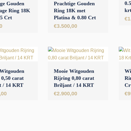
0.5
ige Gouden
Prachtige Gouden
kr
age Ring 18K
Ring 18K met
5 Crt
Platina & 0.80 Crt
€
1
t
Diamant
0
€
3.500,00
 Witgouden
Mooie Witgouden
Wi
 0,50 carat
Rijring 0,80 carat
Ri
t / 14 KRT
Briljant / 14 KRT
Cr
,00
€
2.900,00
€
9