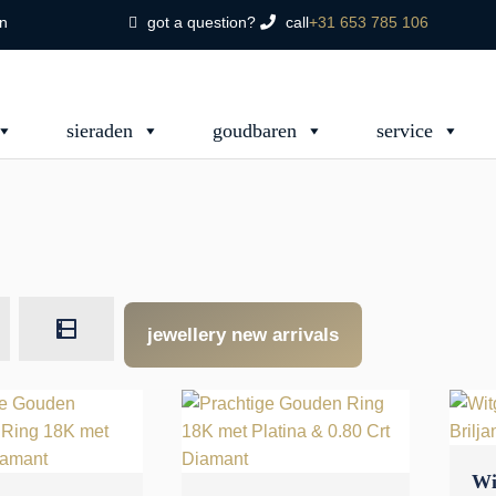
en
got a question?
call
+31 653 785 106
sieraden
goudbaren
service
jewellery new arrivals
Wi