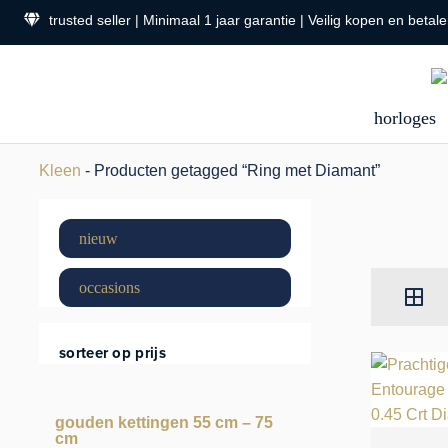
trusted seller | Minimaal 1 jaar garantie | Veilig kopen en betal
horloges
Kleen
- Producten getagged “Ring met Diamant”
nieuw
occasions
sorteer op prijs
gouden kettingen 55 cm – 75
cm