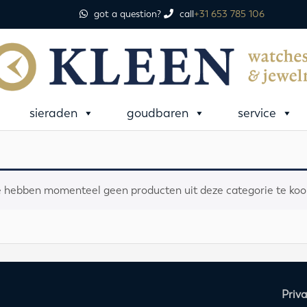
got a question?
call
+31 653 785 106
sieraden
goudbaren
service
 hebben momenteel geen producten uit deze categorie te koo
Priv