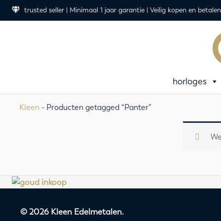
trusted seller | Minimaal 1 jaar garantie | Veilig kopen en betalen
horloges
Kleen
- Producten getagged “Panter”
We
© 2026 Kleen Edelmetalen.