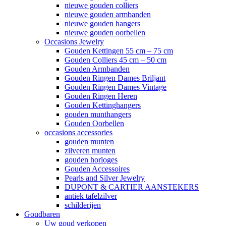
nieuwe gouden colliers
nieuwe gouden armbanden
nieuwe gouden hangers
nieuwe gouden oorbellen
Occasions Jewelry
Gouden Kettingen 55 cm – 75 cm
Gouden Colliers 45 cm – 50 cm
Gouden Armbanden
Gouden Ringen Dames Briljant
Gouden Ringen Dames Vintage
Gouden Ringen Heren
Gouden Kettinghangers
gouden munthangers
Gouden Oorbellen
occasions accessories
gouden munten
zilveren munten
gouden horloges
Gouden Accessoires
Pearls and Silver Jewelry
DUPONT & CARTIER AANSTEKERS
antiek tafelzilver
schilderijen
Goudbaren
Uw goud verkopen