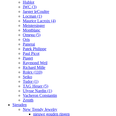
Hublot
IWC
(3)
Jaeger leCoultre
Locman
(1)
Maurice Lacroix
(4)
Meistersinger
Montblanc
Omega
(5)
Oris
Panerai
Patek Philippe
Paul Picot
Piaget
Raymond Weil
Richard Mille
Rolex
(110)
Seiko
Tudor
(1)
TAG Heuer
(5)
Ulysse Nardin
(1)
Vacheron Constantin
Zenith
Sieraden
New Trendy Jewelry
nieuwe gouden ringen