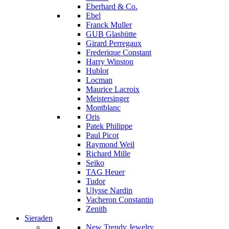
Eberhard & Co.
Ebel
Franck Muller
GUB Glashütte
Girard Perregaux
Frederique Constant
Harry Winston
Hublot
Locman
Maurice Lacroix
Meistersinger
Montblanc
Oris
Patek Philippe
Paul Picot
Raymond Weil
Richard Mille
Seiko
TAG Heuer
Tudor
Ulysse Nardin
Vacheron Constantin
Zenith
Sieraden
New Trendy Jewelry