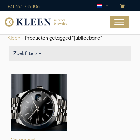
+31 653 785 106
Kleen
- Producten getagged “jubileeband”
Zoekfilters +
On request