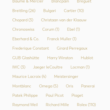
Baume & Mercier
Blancpain
Breguet
Breitling
(26)
Bulgari
Cartier
(10)
Chopard
(3)
Christaan van der Klaauw
Chronoswiss
Corum
(1)
Ebel
(1)
Eberhard & Co.
Franck Muller
(1)
Frederique Constant
Girard Perregaux
GUB Glashütte
Harry Winston
Hublot
IWC
(3)
Jaeger leCoultre
Locman
(1)
Maurice Lacroix
(4)
Meistersinger
Montblanc
Omega
(5)
Oris
Panerai
Patek Philippe
Paul Picot
Piaget
Raymond Weil
Richard Mille
Rolex
(110)