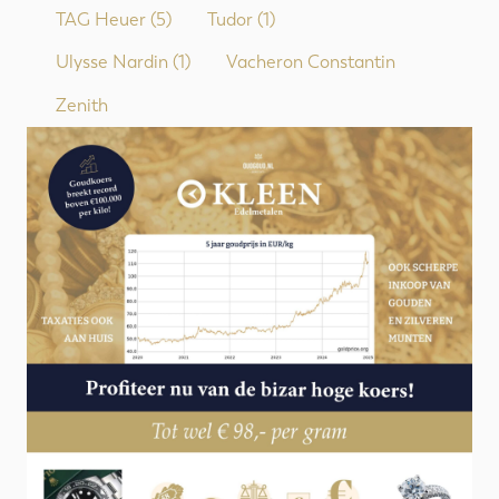
TAG Heuer
(5)
Tudor
(1)
Ulysse Nardin
(1)
Vacheron Constantin
Zenith