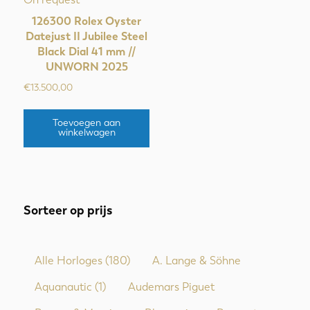
126300 Rolex Oyster
Datejust II Jubilee Steel
Black Dial 41 mm //
UNWORN 2025
€
13.500,00
Toevoegen aan
winkelwagen
Sorteer op prijs
Alle Horloges
(180)
A. Lange & Söhne
Aquanautic
(1)
Audemars Piguet