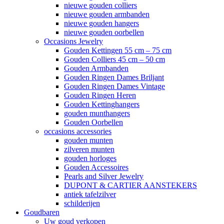
nieuwe gouden colliers
nieuwe gouden armbanden
nieuwe gouden hangers
nieuwe gouden oorbellen
Occasions Jewelry
Gouden Kettingen 55 cm – 75 cm
Gouden Colliers 45 cm – 50 cm
Gouden Armbanden
Gouden Ringen Dames Briljant
Gouden Ringen Dames Vintage
Gouden Ringen Heren
Gouden Kettinghangers
gouden munthangers
Gouden Oorbellen
occasions accessories
gouden munten
zilveren munten
gouden horloges
Gouden Accessoires
Pearls and Silver Jewelry
DUPONT & CARTIER AANSTEKERS
antiek tafelzilver
schilderijen
Goudbaren
Uw goud verkopen