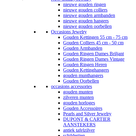
nieuwe gouden ringen
nieuwe gouden colliers
nieuwe gouden armbanden
nieuwe gouden hangers
nieuwe gouden oorbellen
Occasions Jewelry
Gouden Kettingen 55 cm - 75 cm
Gouden Colliers 45 cm - 50 cm
Gouden Armbanden
Gouden Ringen Dames Briljant
Gouden Ringen Dames Vintage
Gouden Ringen Heren
Gouden Kettinghangers
gouden munthangers
Gouden Oorbellen
occasions accessories
gouden munten
zilveren munten
gouden horloges
Gouden Accessoires
Pearls and Silver Jewelry
DUPONT & CARTIER
AANSTEKERS
antiek tafelzilver
schilderijen