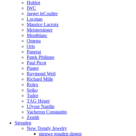
Hublot
IWC
Jaeger leCoultre
Locman
Maurice Lacroix
Meistersinger
Montblanc
Omega
Oris
Panerai
Patek Philippe
Paul Picot
Piaget
Raymond Weil
Richard Mille
Rolex
Seiko
Tudor
TAG Heuer
Ulysse Nardin
Vacheron Constantin
Zenith
Sieraden
New Trendy Jewelry
nieuwe gouden ringen