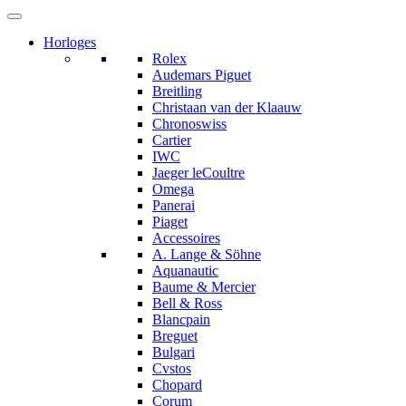
Horloges
Rolex
Audemars Piguet
Breitling
Christaan van der Klaauw
Chronoswiss
Cartier
IWC
Jaeger leCoultre
Omega
Panerai
Piaget
Accessoires
A. Lange & Söhne
Aquanautic
Baume & Mercier
Bell & Ross
Blancpain
Breguet
Bulgari
Cvstos
Chopard
Corum