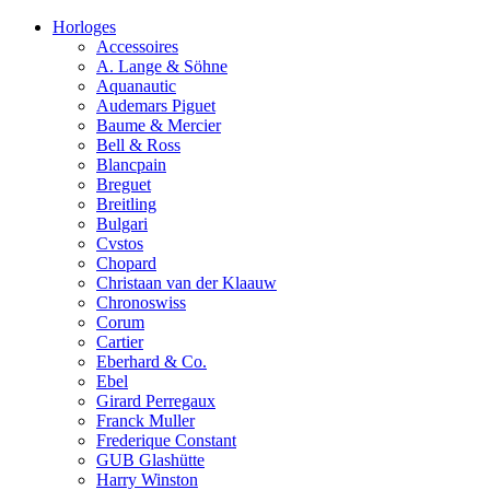
Horloges
Accessoires
A. Lange & Söhne
Aquanautic
Audemars Piguet
Baume & Mercier
Bell & Ross
Blancpain
Breguet
Breitling
Bulgari
Cvstos
Chopard
Christaan van der Klaauw
Chronoswiss
Corum
Cartier
Eberhard & Co.
Ebel
Girard Perregaux
Franck Muller
Frederique Constant
GUB Glashütte
Harry Winston