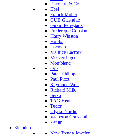
Eberhard & Co.
Ebel
Franck Muller
GUB Glashütte
Girard Perregaux
Frederique Constant
Harry Winston
Hublot
Locman
Maurice Lacroix
Meistersinger
Montblanc
Oris
Patek Philippe
Paul Picot
Raymond Weil
Richard Mille
Seiko
TAG Heuer
Tudor
Ulysse Nardin
Vacheron Constantin
Zenith
Sieraden
New Trendy Jewelry