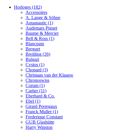
Horloges
(182)
Accessoires
A. Lange & Söhne
Aquanautic
(1)
Audemars Piguet
Baume & Mercier
Bell & Ross
(1)
Blancpain
Breguet
Breitling
(26)
Bulgari
Cvstos
(1)
Chopard
(3)
Christaan van der Klaauw
Chronoswiss
Corum
(1)
Cartier
(11)
Eberhard & Co.
Ebel
(1)
Girard Perregaux
Franck Muller
(1)
Frederique Constant
GUB Glashütte
Harry Winston