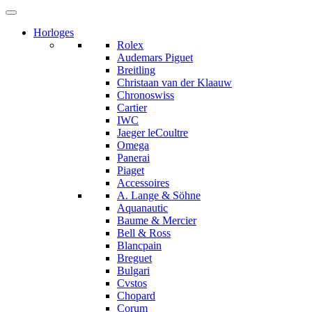
Horloges
Rolex
Audemars Piguet
Breitling
Christaan van der Klaauw
Chronoswiss
Cartier
IWC
Jaeger leCoultre
Omega
Panerai
Piaget
Accessoires
A. Lange & Söhne
Aquanautic
Baume & Mercier
Bell & Ross
Blancpain
Breguet
Bulgari
Cvstos
Chopard
Corum