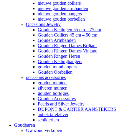
nieuwe gouden colliers
nieuwe gouden armbanden
nieuwe gouden hangers
nieuwe gouden oorbellen
Occasions Jewelry
Gouden Kettingen 55 cm – 75 cm
Gouden Colliers 45 cm – 50 cm
Gouden Armbanden
Gouden Ringen Dames Briljant
Gouden Ringen Dames Vintage
Gouden Ringen Heren
Gouden Kettinghangers
gouden munthangers
Gouden Oorbellen
occasions accessories
gouden munten
zilveren munten
gouden horloges
Gouden Accessoires
Pearls and Silver Jewelry
DUPONT & CARTIER AANSTEKERS
antiek tafelzilver
schilderijen
Goudbaren
Uw goud verkopen