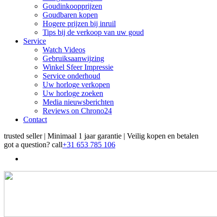
Goudinkoopprijzen
Goudbaren kopen
Hogere prijzen bij inruil
Tips bij de verkoop van uw goud
Service
Watch Videos
Gebruiksaanwijzing
Winkel Sfeer Impressie
Service onderhoud
Uw horloge verkopen
Uw horloge zoeken
Media nieuwsberichten
Reviews on Chrono24
Contact
trusted seller | Minimaal 1 jaar garantie | Veilig kopen en betalen
got a question?
call
+31 653 785 106