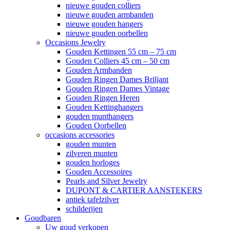
nieuwe gouden colliers
nieuwe gouden armbanden
nieuwe gouden hangers
nieuwe gouden oorbellen
Occasions Jewelry
Gouden Kettingen 55 cm – 75 cm
Gouden Colliers 45 cm – 50 cm
Gouden Armbanden
Gouden Ringen Dames Briljant
Gouden Ringen Dames Vintage
Gouden Ringen Heren
Gouden Kettinghangers
gouden munthangers
Gouden Oorbellen
occasions accessories
gouden munten
zilveren munten
gouden horloges
Gouden Accessoires
Pearls and Silver Jewelry
DUPONT & CARTIER AANSTEKERS
antiek tafelzilver
schilderijen
Goudbaren
Uw goud verkopen