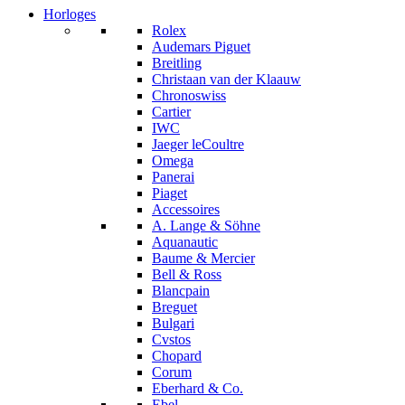
Horloges
Rolex
Audemars Piguet
Breitling
Christaan van der Klaauw
Chronoswiss
Cartier
IWC
Jaeger leCoultre
Omega
Panerai
Piaget
Accessoires
A. Lange & Söhne
Aquanautic
Baume & Mercier
Bell & Ross
Blancpain
Breguet
Bulgari
Cvstos
Chopard
Corum
Eberhard & Co.
Ebel