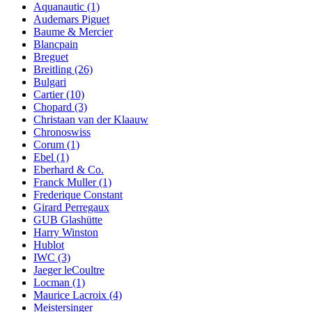
Aquanautic
(1)
Audemars Piguet
Baume & Mercier
Blancpain
Breguet
Breitling
(26)
Bulgari
Cartier
(10)
Chopard
(3)
Christaan van der Klaauw
Chronoswiss
Corum
(1)
Ebel
(1)
Eberhard & Co.
Franck Muller
(1)
Frederique Constant
Girard Perregaux
GUB Glashütte
Harry Winston
Hublot
IWC
(3)
Jaeger leCoultre
Locman
(1)
Maurice Lacroix
(4)
Meistersinger