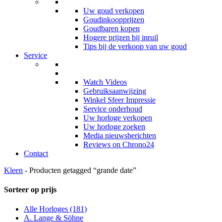
Uw goud verkopen
Goudinkoopprijzen
Goudbaren kopen
Hogere prijzen bij inruil
Tips bij de verkoop van uw goud
Service
Watch Videos
Gebruiksaanwijzing
Winkel Sfeer Impressie
Service onderhoud
Uw horloge verkopen
Uw horloge zoeken
Media nieuwsberichten
Reviews on Chrono24
Contact
Kleen
- Producten getagged “grande date”
Sorteer op prijs
Alle Horloges
(181)
A. Lange & Söhne