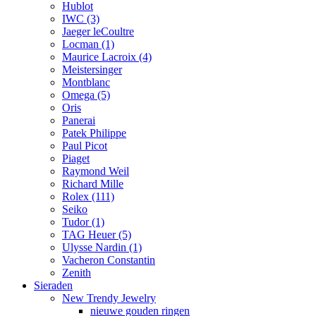
Hublot
IWC
(3)
Jaeger leCoultre
Locman
(1)
Maurice Lacroix
(4)
Meistersinger
Montblanc
Omega
(5)
Oris
Panerai
Patek Philippe
Paul Picot
Piaget
Raymond Weil
Richard Mille
Rolex
(111)
Seiko
Tudor
(1)
TAG Heuer
(5)
Ulysse Nardin
(1)
Vacheron Constantin
Zenith
Sieraden
New Trendy Jewelry
nieuwe gouden ringen