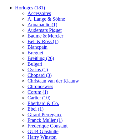
Horloges
(181)
Accessoires
A. Lange & Söhne
Aquanautic
(1)
Audemars Piguet
Baume & Mercier
Bell & Ross
(1)
Blancpain
Breguet
Breitling
(26)
Bulgari
Cvstos
(1)
Chopard
(3)
Christaan van der Klaauw
Chronoswiss
Corum
(1)
Cartier
(10)
Eberhard & Co.
Ebel
(1)
Girard Perregaux
Franck Muller
(1)
Frederique Constant
GUB Glashütte
Harry Winston