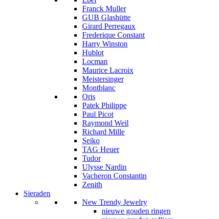
Franck Muller
GUB Glashütte
Girard Perregaux
Frederique Constant
Harry Winston
Hublot
Locman
Maurice Lacroix
Meistersinger
Montblanc
Oris
Patek Philippe
Paul Picot
Raymond Weil
Richard Mille
Seiko
TAG Heuer
Tudor
Ulysse Nardin
Vacheron Constantin
Zenith
Sieraden
New Trendy Jewelry
nieuwe gouden ringen