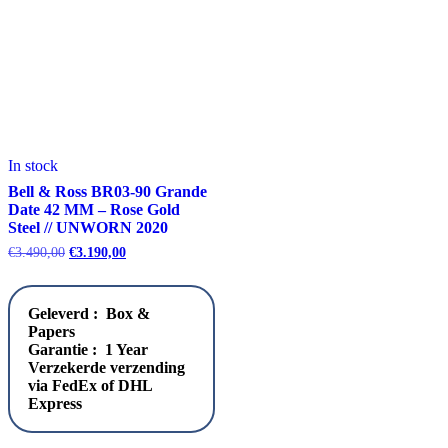
In stock
Bell & Ross BR03-90 Grande
Date 42 MM – Rose Gold
Steel // UNWORN 2020
Oorspronkelijke
Huidige
€
3.490,00
€
3.190,00
prijs
prijs
was:
is:
€3.490,00.
€3.190,00.
Geleverd : Box &
Papers
Garantie : 1 Year
Verzekerde verzending
via FedEx of DHL
Express