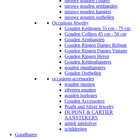
nieuwe gouden colliers
nieuwe gouden armbanden
nieuwe gouden hangers
nieuwe gouden oorbellen
Occasions Jewelry
Gouden Kettingen 55 cm - 75 cm
Gouden Colliers 45 cm - 50 cm
Gouden Armbanden
Gouden Ringen Dames Briljant
Gouden Ringen Dames Vintage
Gouden Ringen Heren
Gouden Kettinghangers
gouden munthangers
Gouden Oorbellen
occasions accessories
gouden munten
zilveren munten
gouden horloges
Gouden Accessoires
Pearls and Silver Jewelry
DUPONT & CARTIER
AANSTEKERS
antiek tafelzilver
schilderijen
Goudbaren