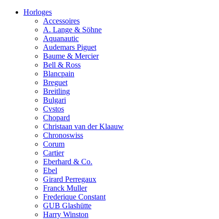
Horloges
Accessoires
A. Lange & Söhne
Aquanautic
Audemars Piguet
Baume & Mercier
Bell & Ross
Blancpain
Breguet
Breitling
Bulgari
Cvstos
Chopard
Christaan van der Klaauw
Chronoswiss
Corum
Cartier
Eberhard & Co.
Ebel
Girard Perregaux
Franck Muller
Frederique Constant
GUB Glashütte
Harry Winston