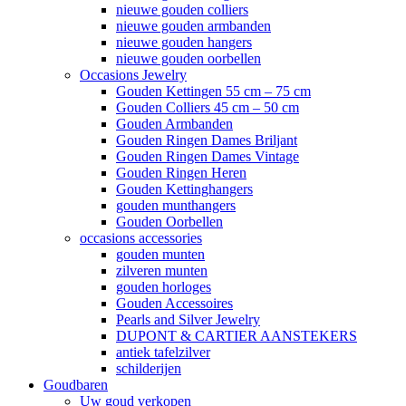
nieuwe gouden colliers
nieuwe gouden armbanden
nieuwe gouden hangers
nieuwe gouden oorbellen
Occasions Jewelry
Gouden Kettingen 55 cm – 75 cm
Gouden Colliers 45 cm – 50 cm
Gouden Armbanden
Gouden Ringen Dames Briljant
Gouden Ringen Dames Vintage
Gouden Ringen Heren
Gouden Kettinghangers
gouden munthangers
Gouden Oorbellen
occasions accessories
gouden munten
zilveren munten
gouden horloges
Gouden Accessoires
Pearls and Silver Jewelry
DUPONT & CARTIER AANSTEKERS
antiek tafelzilver
schilderijen
Goudbaren
Uw goud verkopen