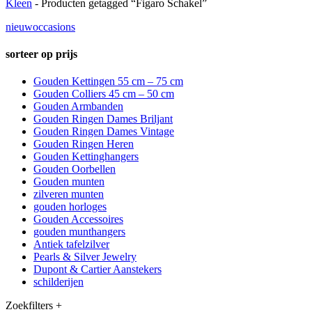
Kleen
- Producten getagged “Figaro Schakel”
nieuw
occasions
sorteer op prijs
Gouden Kettingen 55 cm – 75 cm
Gouden Colliers 45 cm – 50 cm
Gouden Armbanden
Gouden Ringen Dames Briljant
Gouden Ringen Dames Vintage
Gouden Ringen Heren
Gouden Kettinghangers
Gouden Oorbellen
Gouden munten
zilveren munten
gouden horloges
Gouden Accessoires
gouden munthangers
Antiek tafelzilver
Pearls & Silver Jewelry
Dupont & Cartier Aanstekers
schilderijen
Zoekfilters +