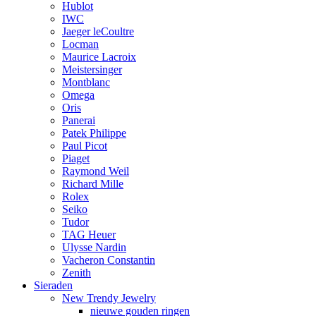
Hublot
IWC
Jaeger leCoultre
Locman
Maurice Lacroix
Meistersinger
Montblanc
Omega
Oris
Panerai
Patek Philippe
Paul Picot
Piaget
Raymond Weil
Richard Mille
Rolex
Seiko
Tudor
TAG Heuer
Ulysse Nardin
Vacheron Constantin
Zenith
Sieraden
New Trendy Jewelry
nieuwe gouden ringen