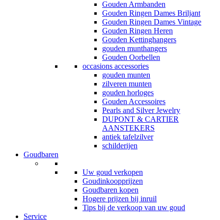
Gouden Armbanden
Gouden Ringen Dames Briljant
Gouden Ringen Dames Vintage
Gouden Ringen Heren
Gouden Kettinghangers
gouden munthangers
Gouden Oorbellen
occasions accessories
gouden munten
zilveren munten
gouden horloges
Gouden Accessoires
Pearls and Silver Jewelry
DUPONT & CARTIER
AANSTEKERS
antiek tafelzilver
schilderijen
Goudbaren
Uw goud verkopen
Goudinkoopprijzen
Goudbaren kopen
Hogere prijzen bij inruil
Tips bij de verkoop van uw goud
Service