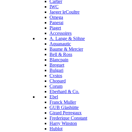
Cartier
IWC
Jaeger leCoultre
Omega
Panerai
Piaget
Accessoires
A. Lange & Söhne
Aquanautic
Baume & Mercier
Bell & Ross
Blancpain
Breguet
Bulgari
Cvstos
Chopard
Corum
Eberhard & Co.
Ebel
Franck Muller
GUB Glashütte
Girard Perregaux
Frederique Constant
Harry Winston
Hublot