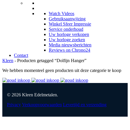
Watch Videos
Gebruiksaanwijzing
Winkel Sfeer Impressie
Service onderhoud
Uw horloge verkopen
Uw horloge zoeken
Media nieuwsberichten
Reviews on Chrono24
Contact
Kleen
- Producten getagged “Dolfijn Hanger”
We hebben momenteel geen producten uit deze categorie te koop
© 2026 Kleen Edelmetalen.
Privacy
Verkoopvoorwaarden
Levertijd en verzending