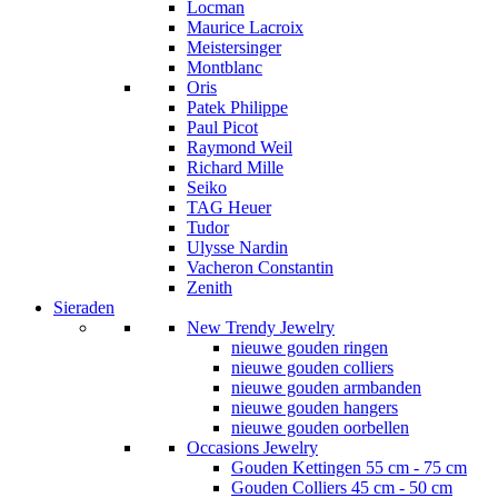
Locman
Maurice Lacroix
Meistersinger
Montblanc
Oris
Patek Philippe
Paul Picot
Raymond Weil
Richard Mille
Seiko
TAG Heuer
Tudor
Ulysse Nardin
Vacheron Constantin
Zenith
Sieraden
New Trendy Jewelry
nieuwe gouden ringen
nieuwe gouden colliers
nieuwe gouden armbanden
nieuwe gouden hangers
nieuwe gouden oorbellen
Occasions Jewelry
Gouden Kettingen 55 cm - 75 cm
Gouden Colliers 45 cm - 50 cm