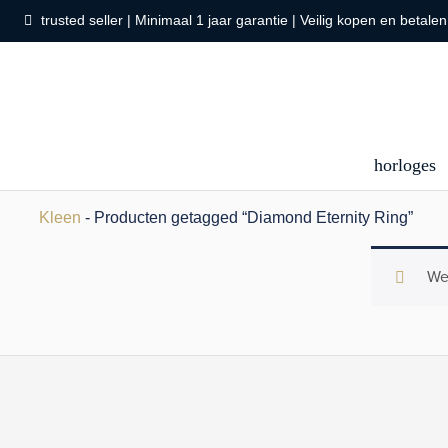
trusted seller | Minimaal 1 jaar garantie | Veilig kopen en betalen
horloges
Kleen
- Producten getagged “Diamond Eternity Ring”
We