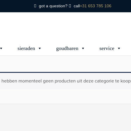
got a question?
call
+31 653 785 106
sieraden
goudbaren
service
 hebben momenteel geen producten uit deze categorie te koop