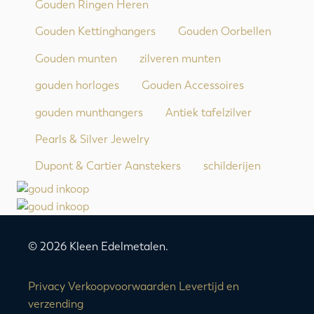
Gouden Ringen Heren
Gouden Kettinghangers
Gouden Oorbellen
Gouden munten
zilveren munten
gouden horloges
Gouden Accessoires
gouden munthangers
Antiek tafelzilver
Pearls & Silver Jewelry
Dupont & Cartier Aanstekers
schilderijen
© 2026 Kleen Edelmetalen.
Privacy
Verkoopvoorwaarden
Levertijd en
verzending