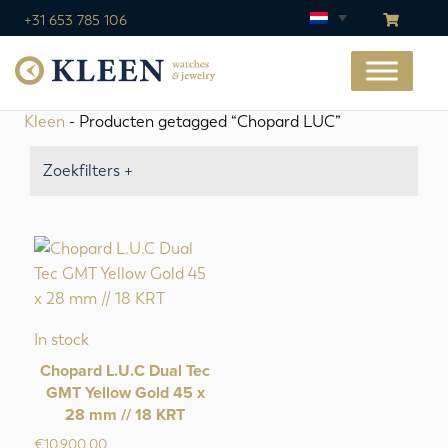
+31 653 785 106
Kleen
- Producten getagged “Chopard LUC”
Zoekfilters +
In stock
Chopard L.U.C Dual Tec
GMT Yellow Gold 45 x
28 mm // 18 KRT
€
10.900,00