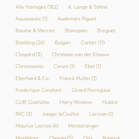
Alle Horloges
(182)
A. Lange & Söhne
Aquanautic
(1)
Audemars Piguet
Baume & Mercier
Blancpain
Breguet
Breitling
(26)
Bulgari
Cartier
(11)
Chopard
(3)
Christaan van der Klaauw
Chronoswiss
Corum
(1)
Ebel
(1)
Eberhard & Co.
Franck Muller
(1)
Frederique Constant
Girard Perregaux
GUB Glashütte
Harry Winston
Hublot
IWC
(3)
Jaeger leCoultre
Locman
(1)
Maurice Lacroix
(4)
Meistersinger
Montblanc
Omega
(5)
Oris
Panerai