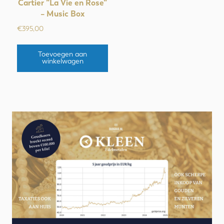
Cartier ”La Vie en Rose”
– Music Box
€
395,00
Toevoegen aan
winkelwagen