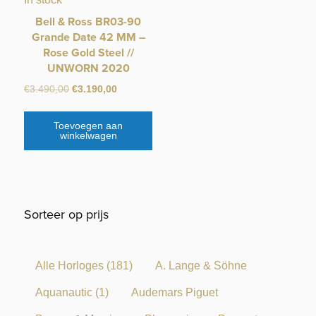
Bell & Ross BR03-90
Grande Date 42 MM –
Rose Gold Steel //
UNWORN 2020
Oorspronkelijke
Huidige
€
3.490,00
€
3.190,00
prijs
prijs
was:
is:
Toevoegen aan
€3.490,00.
€3.190,00.
winkelwagen
Sorteer op prijs
Alle Horloges
(181)
A. Lange & Söhne
Aquanautic
(1)
Audemars Piguet