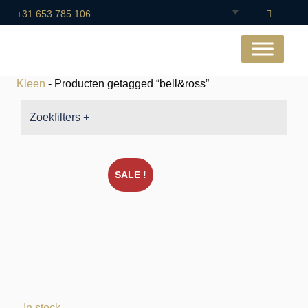
+31 653 785 106
Kleen
- Producten getagged “bell&ross”
Zoekfilters +
SALE !
In stock