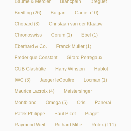
Baume & Mercier
Blancpain
Breguet
Breitling
(26)
Bulgari
Cartier
(10)
Chopard
(3)
Christaan van der Klaauw
Chronoswiss
Corum
(1)
Ebel
(1)
Eberhard & Co.
Franck Muller
(1)
Frederique Constant
Girard Perregaux
GUB Glashütte
Harry Winston
Hublot
IWC
(3)
Jaeger leCoultre
Locman
(1)
Maurice Lacroix
(4)
Meistersinger
Montblanc
Omega
(5)
Oris
Panerai
Patek Philippe
Paul Picot
Piaget
Raymond Weil
Richard Mille
Rolex
(111)