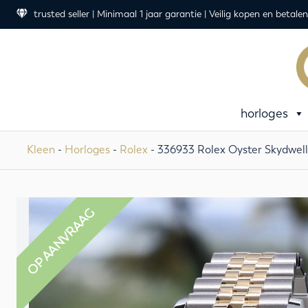
trusted seller | Minimaal 1 jaar garantie | Veilig kopen en betalen
horloges
Kleen
-
Horloges
-
Rolex
- 336933 Rolex Oyster Skydwe
OP AANVRAAG