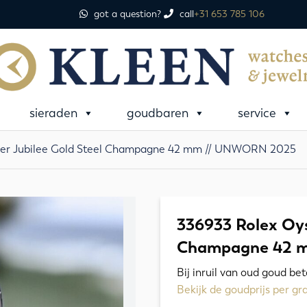
got a question?
call
+31 653 785 106
sieraden
goudbaren
service
ller Jubilee Gold Steel Champagne 42 mm // UNWORN 2025
336933 Rolex Oys
Champagne 42 
Bij inruil van oud goud be
Bekijk de goudprijs per g