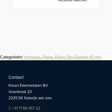
exclusive watches.
Categorieën:
Horloges
,
Rolex
,
Rolex Sky-Dweller 42 mm
Contact
Kleen Edelmetalen BV
Voorstraat 23
2225 EK Katwijk aan zee
+31 71 88 957 22