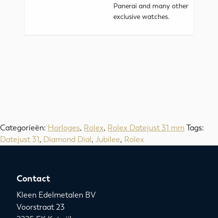
Panerai and many other
exclusive watches.
Categorieën:
Horloges
,
Rolex
,
Rolex Datejust 31 mm
Tags:
Datejust 31
,
Diamond Dial
,
Jubilee
,
Rolex
Contact
Kleen Edelmetalen BV
Voorstraat 23