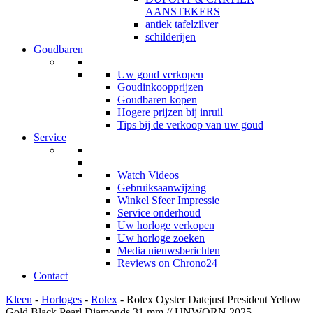
AANSTEKERS
antiek tafelzilver
schilderijen
Goudbaren
Uw goud verkopen
Goudinkoopprijzen
Goudbaren kopen
Hogere prijzen bij inruil
Tips bij de verkoop van uw goud
Service
Watch Videos
Gebruiksaanwijzing
Winkel Sfeer Impressie
Service onderhoud
Uw horloge verkopen
Uw horloge zoeken
Media nieuwsberichten
Reviews on Chrono24
Contact
Kleen
-
Horloges
-
Rolex
- Rolex Oyster Datejust President Yellow
Gold Black Pearl Diamonds 31 mm // UNWORN 2025