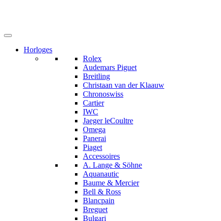
Horloges
Rolex
Audemars Piguet
Breitling
Christaan van der Klaauw
Chronoswiss
Cartier
IWC
Jaeger leCoultre
Omega
Panerai
Piaget
Accessoires
A. Lange & Söhne
Aquanautic
Baume & Mercier
Bell & Ross
Blancpain
Breguet
Bulgari