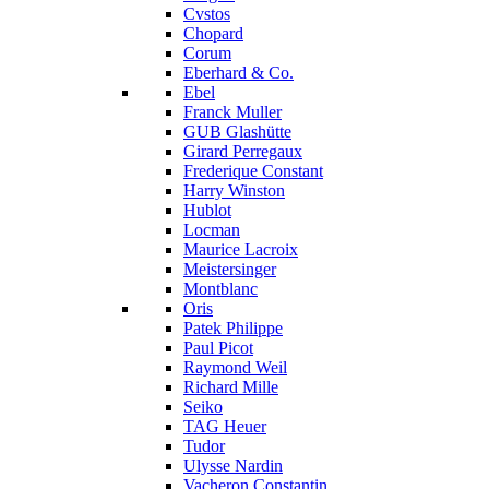
Cvstos
Chopard
Corum
Eberhard & Co.
Ebel
Franck Muller
GUB Glashütte
Girard Perregaux
Frederique Constant
Harry Winston
Hublot
Locman
Maurice Lacroix
Meistersinger
Montblanc
Oris
Patek Philippe
Paul Picot
Raymond Weil
Richard Mille
Seiko
TAG Heuer
Tudor
Ulysse Nardin
Vacheron Constantin