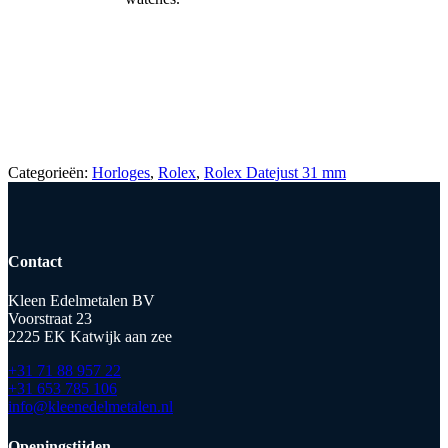
Categorieën:
Horloges
,
Rolex
,
Rolex Datejust 31 mm
Contact
Kleen Edelmetalen BV
Voorstraat 23
2225 EK Katwijk aan zee
+31 71 88 957 22
+31 653 785 106
info@kleenedelmetalen.nl
Openingstijden