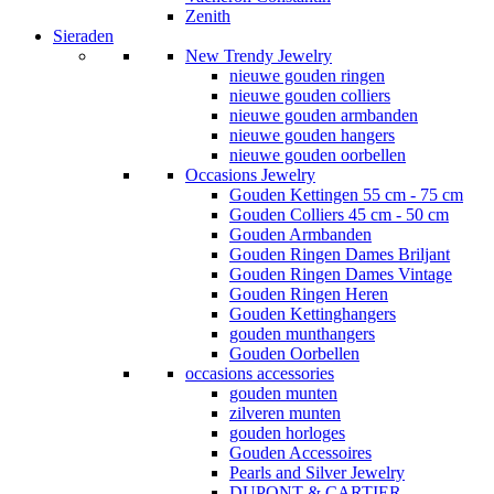
Zenith
Sieraden
New Trendy Jewelry
nieuwe gouden ringen
nieuwe gouden colliers
nieuwe gouden armbanden
nieuwe gouden hangers
nieuwe gouden oorbellen
Occasions Jewelry
Gouden Kettingen 55 cm - 75 cm
Gouden Colliers 45 cm - 50 cm
Gouden Armbanden
Gouden Ringen Dames Briljant
Gouden Ringen Dames Vintage
Gouden Ringen Heren
Gouden Kettinghangers
gouden munthangers
Gouden Oorbellen
occasions accessories
gouden munten
zilveren munten
gouden horloges
Gouden Accessoires
Pearls and Silver Jewelry
DUPONT & CARTIER