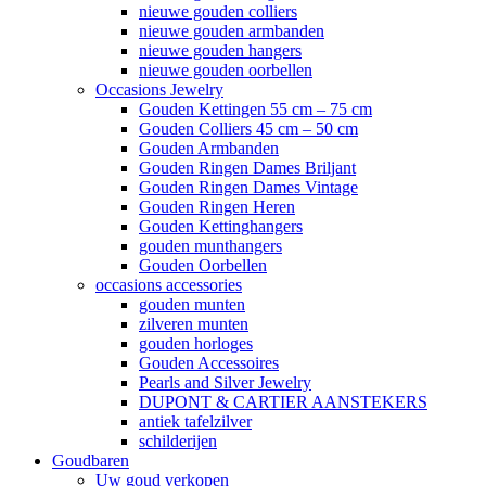
nieuwe gouden colliers
nieuwe gouden armbanden
nieuwe gouden hangers
nieuwe gouden oorbellen
Occasions Jewelry
Gouden Kettingen 55 cm – 75 cm
Gouden Colliers 45 cm – 50 cm
Gouden Armbanden
Gouden Ringen Dames Briljant
Gouden Ringen Dames Vintage
Gouden Ringen Heren
Gouden Kettinghangers
gouden munthangers
Gouden Oorbellen
occasions accessories
gouden munten
zilveren munten
gouden horloges
Gouden Accessoires
Pearls and Silver Jewelry
DUPONT & CARTIER AANSTEKERS
antiek tafelzilver
schilderijen
Goudbaren
Uw goud verkopen