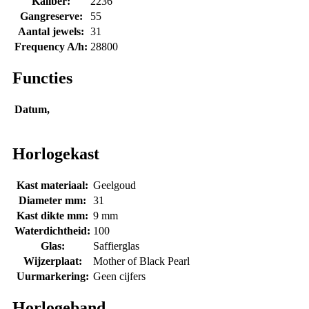
Kaliber:
2236
Gangreserve:
55
Aantal jewels:
31
Frequency A/h:
28800
Functies
Datum,
Horlogekast
Kast materiaal:
Geelgoud
Diameter mm:
31
Kast dikte mm:
9 mm
Waterdichtheid:
100
Glas:
Saffierglas
Wijzerplaat:
Mother of Black Pearl
Uurmarkering:
Geen cijfers
Horlogeband