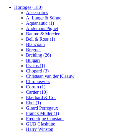
Horloges
(180)
Accessoires
A. Lange & Söhne
Aquanautic
(1)
Audemars Piguet
Baume & Mercier
Bell & Ross
(1)
Blancpain
Breguet
Breitling
(26)
Bulgari
Cvstos
(1)
Chopard
(3)
Christaan van der Klaauw
Chronoswiss
Corum
(1)
Cartier
(10)
Eberhard & Co.
Ebel
(1)
Girard Perregaux
Franck Muller
(1)
Frederique Constant
GUB Glashütte
Harry Winston