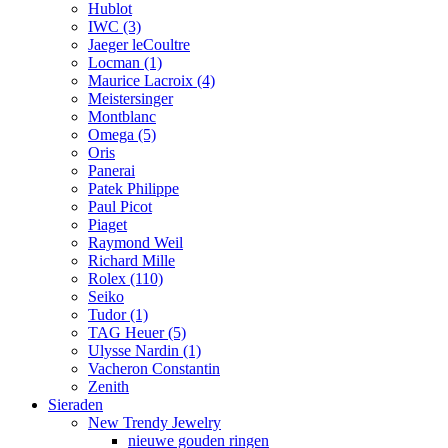
Hublot
IWC
(3)
Jaeger leCoultre
Locman
(1)
Maurice Lacroix
(4)
Meistersinger
Montblanc
Omega
(5)
Oris
Panerai
Patek Philippe
Paul Picot
Piaget
Raymond Weil
Richard Mille
Rolex
(110)
Seiko
Tudor
(1)
TAG Heuer
(5)
Ulysse Nardin
(1)
Vacheron Constantin
Zenith
Sieraden
New Trendy Jewelry
nieuwe gouden ringen