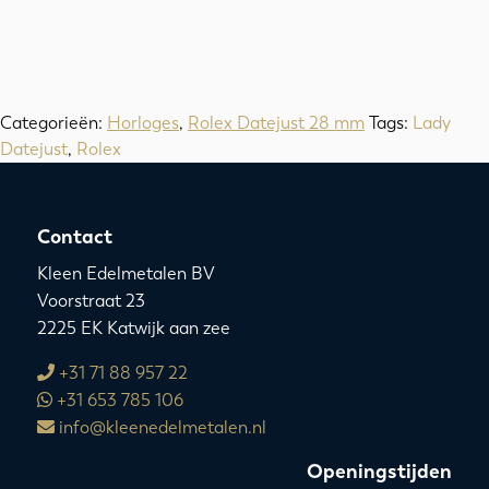
Categorieën:
Horloges
,
Rolex Datejust 28 mm
Tags:
Lady
Datejust
,
Rolex
Contact
Kleen Edelmetalen BV
Voorstraat 23
2225 EK Katwijk aan zee
+31 71 88 957 22
+31 653 785 106
info@kleenedelmetalen.nl
Openingstijden