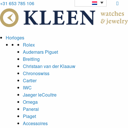
+31 653 785 106
Horloges
Rolex
Audemars Piguet
Breitling
Christaan van der Klaauw
Chronoswiss
Cartier
IWC
Jaeger leCoultre
Omega
Panerai
Piaget
Accessoires