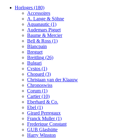
Horloges
(180)
Accessoires
A. Lange & Söhne
Aquanautic
(1)
Audemars Piguet
Baume & Mercier
Bell & Ross
(1)
Blancpain
Breguet
Breitling
(26)
Bulgari
Cvstos
(1)
Chopard
(3)
Christaan van der Klaauw
Chronoswiss
Corum
(1)
Cartier
(10)
Eberhard & Co.
Ebel
(1)
Girard Perregaux
Franck Muller
(1)
Frederique Constant
GUB Glashütte
Harry Winston