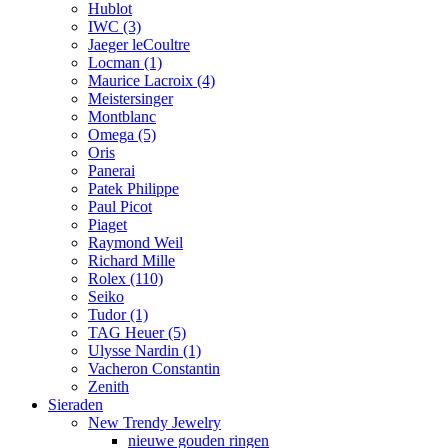
Hublot
IWC
(3)
Jaeger leCoultre
Locman
(1)
Maurice Lacroix
(4)
Meistersinger
Montblanc
Omega
(5)
Oris
Panerai
Patek Philippe
Paul Picot
Piaget
Raymond Weil
Richard Mille
Rolex
(110)
Seiko
Tudor
(1)
TAG Heuer
(5)
Ulysse Nardin
(1)
Vacheron Constantin
Zenith
Sieraden
New Trendy Jewelry
nieuwe gouden ringen