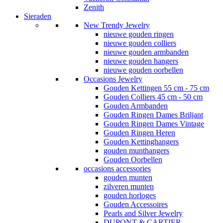
Zenith
Sieraden
New Trendy Jewelry
nieuwe gouden ringen
nieuwe gouden colliers
nieuwe gouden armbanden
nieuwe gouden hangers
nieuwe gouden oorbellen
Occasions Jewelry
Gouden Kettingen 55 cm - 75 cm
Gouden Colliers 45 cm - 50 cm
Gouden Armbanden
Gouden Ringen Dames Briljant
Gouden Ringen Dames Vintage
Gouden Ringen Heren
Gouden Kettinghangers
gouden munthangers
Gouden Oorbellen
occasions accessories
gouden munten
zilveren munten
gouden horloges
Gouden Accessoires
Pearls and Silver Jewelry
DUPONT & CARTIER