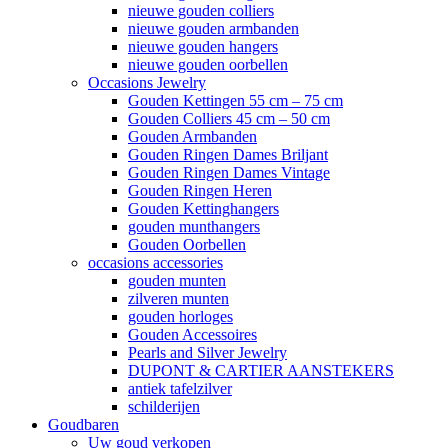
nieuwe gouden colliers
nieuwe gouden armbanden
nieuwe gouden hangers
nieuwe gouden oorbellen
Occasions Jewelry
Gouden Kettingen 55 cm – 75 cm
Gouden Colliers 45 cm – 50 cm
Gouden Armbanden
Gouden Ringen Dames Briljant
Gouden Ringen Dames Vintage
Gouden Ringen Heren
Gouden Kettinghangers
gouden munthangers
Gouden Oorbellen
occasions accessories
gouden munten
zilveren munten
gouden horloges
Gouden Accessoires
Pearls and Silver Jewelry
DUPONT & CARTIER AANSTEKERS
antiek tafelzilver
schilderijen
Goudbaren
Uw goud verkopen