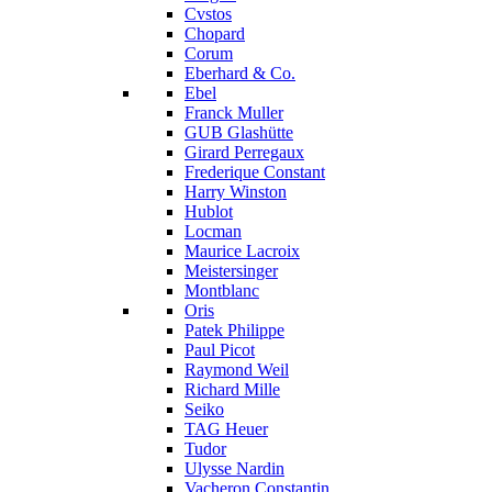
Cvstos
Chopard
Corum
Eberhard & Co.
Ebel
Franck Muller
GUB Glashütte
Girard Perregaux
Frederique Constant
Harry Winston
Hublot
Locman
Maurice Lacroix
Meistersinger
Montblanc
Oris
Patek Philippe
Paul Picot
Raymond Weil
Richard Mille
Seiko
TAG Heuer
Tudor
Ulysse Nardin
Vacheron Constantin