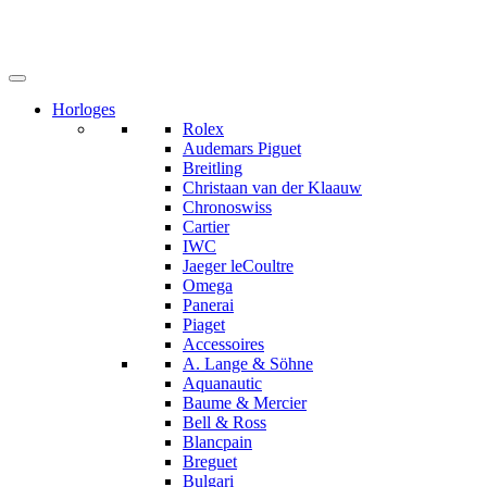
Horloges
Rolex
Audemars Piguet
Breitling
Christaan van der Klaauw
Chronoswiss
Cartier
IWC
Jaeger leCoultre
Omega
Panerai
Piaget
Accessoires
A. Lange & Söhne
Aquanautic
Baume & Mercier
Bell & Ross
Blancpain
Breguet
Bulgari