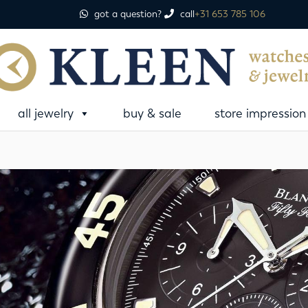
got a question?
call
+31 653 785 106
all jewelry
buy & sale
store impression