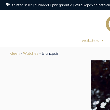
trusted seller | Minimaal 1 jaar garantie | Veilig kopen en betalen
watches
Kleen
-
Watches
- Blancpain