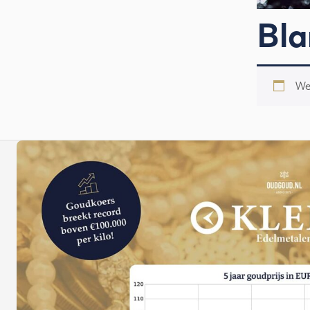
Bla
We