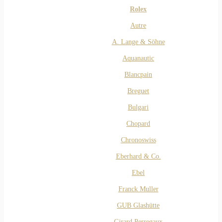
Rolex
Autre
A. Lange & Söhne
Aquanautic
Blancpain
Breguet
Bulgari
Chopard
Chronoswiss
Eberhard & Co.
Ebel
Franck Muller
GUB Glashütte
Girard Perregaux