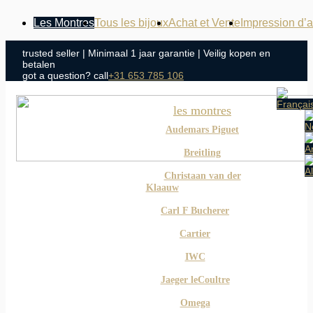
Les Montres
Tous les bijoux
Achat et Vente
Impression d’
trusted seller | Minimaal 1 jaar garantie | Veilig kopen en
betalen
got a question?
call
+31 653 785 106
les montres
Audemars Piguet
Breitling
Christaan van der
Klaauw
Carl F Bucherer
Cartier
IWC
Jaeger leCoultre
Omega