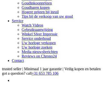
Goudinkoopprijzen
Goudbaren kopen
Hogere prijzen bij inruil
Tips bij de verkoop van uw goud
Service
Watch Videos
Gebruiksaanwijzing
Winkel Sfeer Impressie
Service onderhoud
Uw horloge verkopen
Uw horloge zoeken
Media nieuwsberichten
Reviews on Chrono24
Contact
trusted seller | Minimaal 1 jaar garantie | Veilig kopen en betalen
got a question?
call
+31 653 785 106