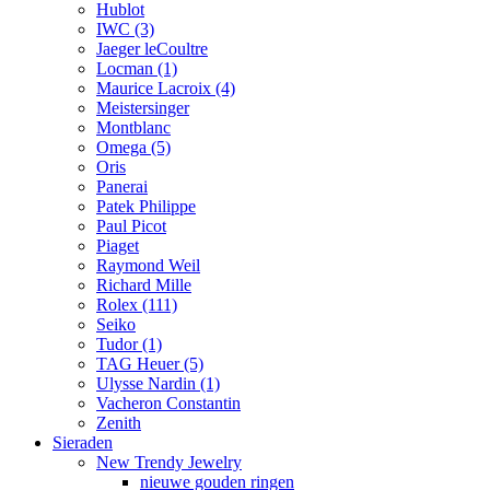
Hublot
IWC
(3)
Jaeger leCoultre
Locman
(1)
Maurice Lacroix
(4)
Meistersinger
Montblanc
Omega
(5)
Oris
Panerai
Patek Philippe
Paul Picot
Piaget
Raymond Weil
Richard Mille
Rolex
(111)
Seiko
Tudor
(1)
TAG Heuer
(5)
Ulysse Nardin
(1)
Vacheron Constantin
Zenith
Sieraden
New Trendy Jewelry
nieuwe gouden ringen