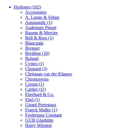
Horloges
(182)
Accessoires
A. Lange & Söhne
Aquanautic
(1)
Audemars Piguet
Baume & Mercier
Bell & Ross
(1)
Blancpain
Breguet
Breitling
(26)
Bulgari
Cvstos
(1)
Chopard
(3)
Christaan van der Klaauw
Chronoswiss
Corum
(1)
Cartier
(11)
Eberhard & Co.
Ebel
(1)
Girard Perregaux
Franck Muller
(1)
Frederique Constant
GUB Glashütte
Harry Winston