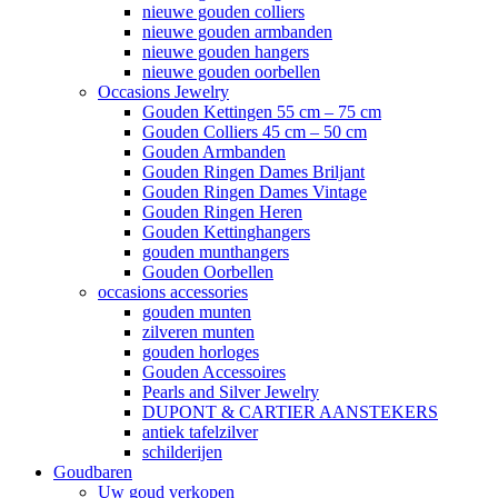
nieuwe gouden colliers
nieuwe gouden armbanden
nieuwe gouden hangers
nieuwe gouden oorbellen
Occasions Jewelry
Gouden Kettingen 55 cm – 75 cm
Gouden Colliers 45 cm – 50 cm
Gouden Armbanden
Gouden Ringen Dames Briljant
Gouden Ringen Dames Vintage
Gouden Ringen Heren
Gouden Kettinghangers
gouden munthangers
Gouden Oorbellen
occasions accessories
gouden munten
zilveren munten
gouden horloges
Gouden Accessoires
Pearls and Silver Jewelry
DUPONT & CARTIER AANSTEKERS
antiek tafelzilver
schilderijen
Goudbaren
Uw goud verkopen