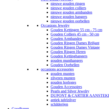
nieuwe gouden ringen
nieuwe gouden colliers
nieuwe gouden armbanden
nieuwe gouden hangers
nieuwe gouden oorbellen
Occasions Jewelry
Gouden Kettingen 55 cm - 75 cm
Gouden Colliers 45 cm - 50 cm
Gouden Armbanden
Gouden Ringen Dames Briljant
Gouden Ringen Dames Vintage
Gouden Ringen Heren
Gouden Kettinghangers
gouden munthangers
Gouden Oorbellen
occasions accessories
gouden munten
zilveren munten
gouden horloges
Gouden Accessoires
Pearls and Silver Jewelry
DUPONT & CARTIER AANSTEK
antiek tafelzilver
schilderijen
Goudbaren