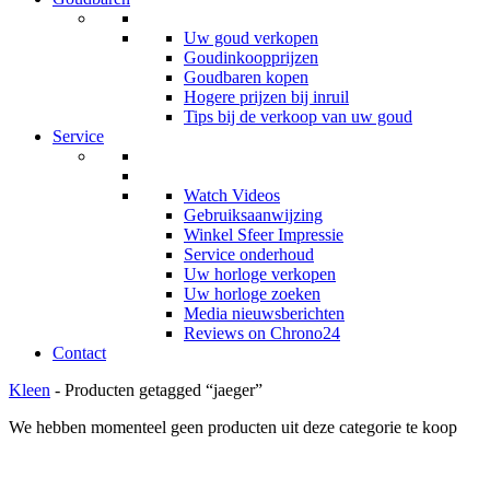
Uw goud verkopen
Goudinkoopprijzen
Goudbaren kopen
Hogere prijzen bij inruil
Tips bij de verkoop van uw goud
Service
Watch Videos
Gebruiksaanwijzing
Winkel Sfeer Impressie
Service onderhoud
Uw horloge verkopen
Uw horloge zoeken
Media nieuwsberichten
Reviews on Chrono24
Contact
Kleen
- Producten getagged “jaeger”
We hebben momenteel geen producten uit deze categorie te koop