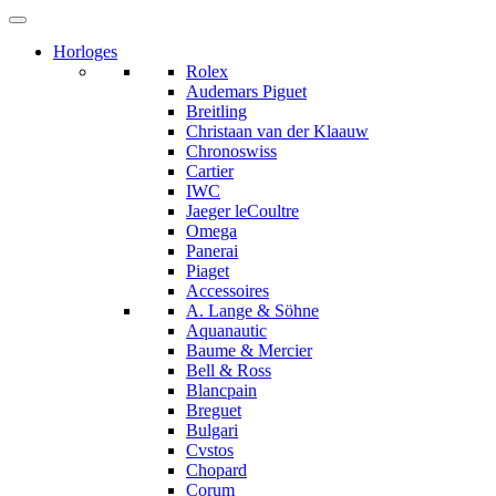
Horloges
Rolex
Audemars Piguet
Breitling
Christaan van der Klaauw
Chronoswiss
Cartier
IWC
Jaeger leCoultre
Omega
Panerai
Piaget
Accessoires
A. Lange & Söhne
Aquanautic
Baume & Mercier
Bell & Ross
Blancpain
Breguet
Bulgari
Cvstos
Chopard
Corum