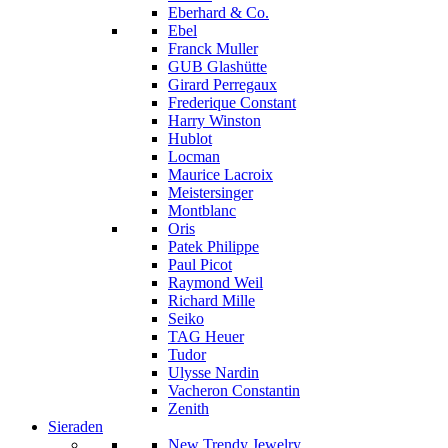
Eberhard & Co.
Ebel
Franck Muller
GUB Glashütte
Girard Perregaux
Frederique Constant
Harry Winston
Hublot
Locman
Maurice Lacroix
Meistersinger
Montblanc
Oris
Patek Philippe
Paul Picot
Raymond Weil
Richard Mille
Seiko
TAG Heuer
Tudor
Ulysse Nardin
Vacheron Constantin
Zenith
Sieraden
New Trendy Jewelry