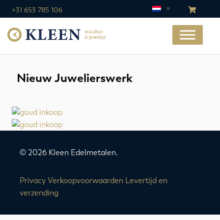
+31 653 785 106
Nieuw Juwelierswerk
© 2026 Kleen Edelmetalen.
Privacy
Verkoopvoorwaarden
Levertijd en
verzending